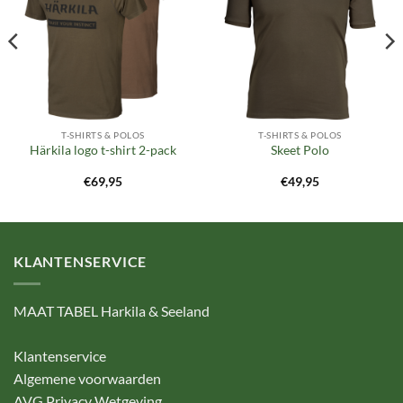
verlanglijst
verlanglijst
T-SHIRTS & POLOS
T-SHIRTS & POLOS
Härkila logo t-shirt 2-pack
Skeet Polo
€
69,95
€
49,95
KLANTENSERVICE
MAAT TABEL Harkila & Seeland
Klantenservice
Algemene voorwaarden
AVG Privacy Wetgeving