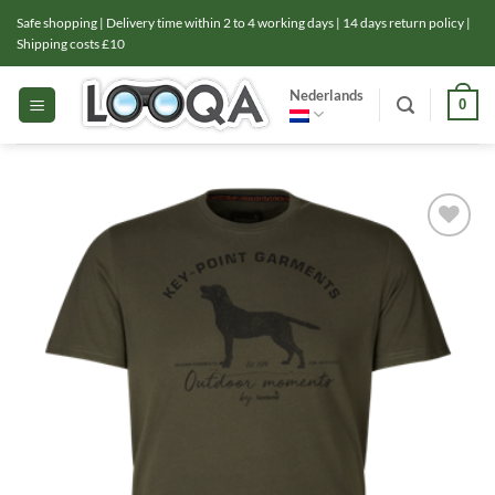
Ga
Safe shopping | Delivery time within 2 to 4 working days | 14 days return policy |
naar
Shipping costs £10
inhoud
Nederlands
0
Toevoegen
aan
verlanglijst