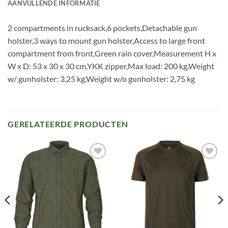
AANVULLENDE INFORMATIE
2 compartments in rucksack,6 pockets,Detachable gun
holster,3 ways to mount gun holster,Access to large front
compartment from front,Green rain cover,Measurement H x
W x D: 53 x 30 x 30 cm,YKK zipper,Max load: 200 kg,Weight
w/ gunholster: 3,25 kg,Weight w/o gunholster: 2,75 kg
GERELATEERDE PRODUCTEN
Toevoegen
Toevoegen
aan
aan
verlanglijst
verlanglijst