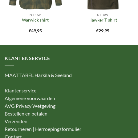
NIEUW
NIEUW
Warwick shirt
Hawker T-shirt
€
49,95
€
29,95
KLANTENSERVICE
MAAT TABEL Harkila & Seeland
Klantenservice
Algemene voorwaarden
AVG Privacy Wetgeving
Bestellen en betalen
Verzenden
Retourneren | Herroepingsformulier
Contact