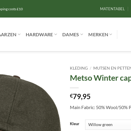
MATENTABEL
ipping costs £10
AARZEN
HARDWARE
DAMES
MERKEN
KLEDING
/
MUTSEN EN PETTE
Metso Winter ca
Toevoegen
aan
verlanglijst
79,95
€
Main Fabric: 50% Wool/50% Pol
Kleur