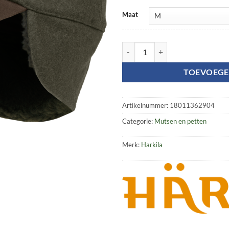
Maat
Metso Winter cap aantal
TOEVOEGE
Artikelnummer:
18011362904
Categorie:
Mutsen en petten
Merk:
Harkila