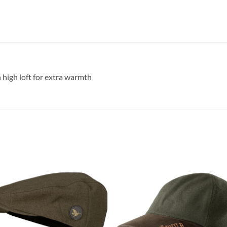
high loft for extra warmth
Toevoegen
Toevoe
aan
aan
verlanglijst
verlangl