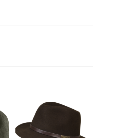
gen
Toevoegen
aan
ijst
verlanglijst