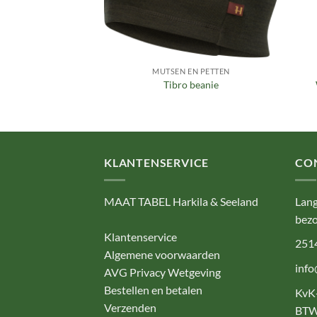
EN PETTEN
MUTSEN EN PETTEN
il cap
Tibro beanie
4,95
KLANTENSERVICE
CO
MAAT TABEL Harkila & Seeland
Lang
bezo
Klantenservice
251
Algemene voorwaarden
info
AVG Privacy Wetgeving
Bestellen en betalen
KvK
Verzenden
BTW