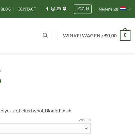
LOGIN
BLOG
CONTACT
Nederlands
WINKELWAGEN /
€
0,00
0
N
p
yester, Felted wool, Bionic Finish
WISSEN