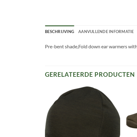
BESCHRIJVING
AANVULLENDE INFORMATIE
Pre-bent shade,Fold down ear warmers with 
GERELATEERDE PRODUCTEN
Toevoegen
Toevoegen
aan
aan
verlanglijst
verlanglijst