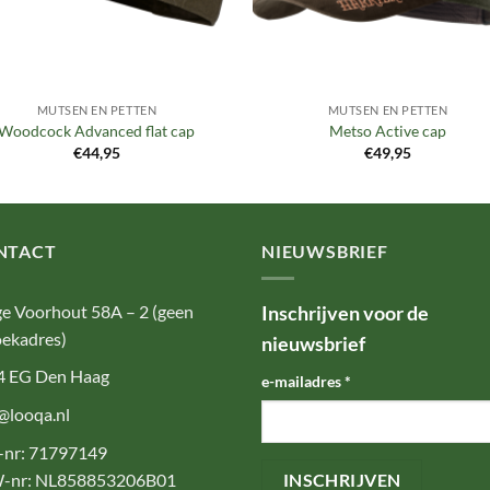
MUTSEN EN PETTEN
MUTSEN EN PETTEN
Woodcock Advanced flat cap
Metso Active cap
€
44,95
€
49,95
NTACT
NIEUWSBRIEF
e Voorhout 58A – 2 (geen
Inschrijven voor de
ekadres)
nieuwsbrief
4 EG Den Haag
e-mailadres
*
@looqa.nl
-nr: 71797149
-nr: NL858853206B01