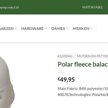
MATENTABEL
ipping costs £10
AARZEN
HARDWARE
DAMES
MERKEN
KLEDING
/
MUTSEN EN PETTE
Polar fleece bala
Toevoegen
aan
verlanglijst
49,95
€
Main Fabric: 84% polyester/1
80078,Technologies: Polartec