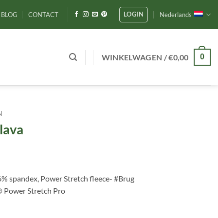
LOGIN
BLOG
CONTACT
Nederlands
WINKELWAGEN /
€
0,00
0
N
clava
6% spandex, Power Stretch fleece- #Brug
® Power Stretch Pro