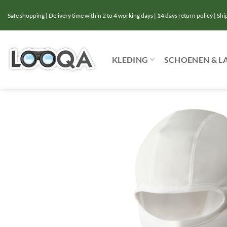
Ga
Safe shopping | Delivery time within 2 to 4 working days | 14 days return policy | Sh
naar
inhoud
KLEDING
SCHOENEN & L