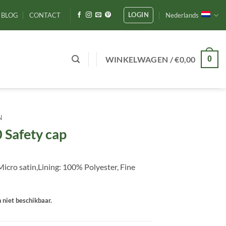
LOGIN
BLOG
CONTACT
Nederlands
WINKELWAGEN /
€
0,00
0
N
 Safety cap
icro satin,Lining: 100% Polyester, Fine
n niet beschikbaar.