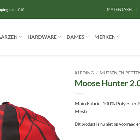
MATENTABEL
ipping costs £10
AARZEN
HARDWARE
DAMES
MERKEN
KLEDING
/
MUTSEN EN PETTE
Moose Hunter 2.0
Toevoegen
aan
verlanglijst
Main Fabric: 100% Polyester, M
Mesh
Dit product is nu niet op voorraad e