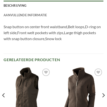
BESCHRIJVING
AANVULLENDE INFORMATIE
Snap button on center front waistband,Belt loops,D-ring on
left side,Front welt pockets with zips,Large thigh pockets
with snap button closure,Snow lock
GERELATEERDE PRODUCTEN
Toevoegen
Toevoegen
aan
aan
verlanglijst
verlanglijst