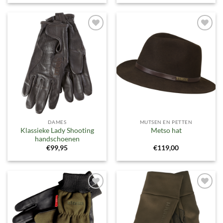
Toevoegen
Toevoegen
aan
aan
verlanglijst
verlanglijst
DAMES
MUTSEN EN PETTEN
Klassieke Lady Shooting
Metso hat
handschoenen
€
99,95
€
119,00
Toevoegen
Toevoegen
aan
aan
verlanglijst
verlanglijst