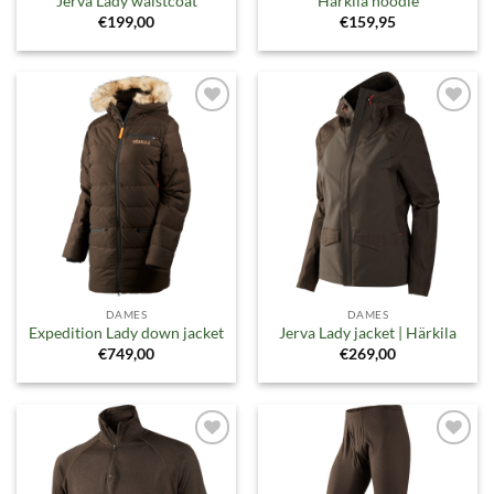
Jerva Lady waistcoat
Härkila hoodie
€
199,00
€
159,95
Toevoegen
Toevoegen
aan
aan
verlanglijst
verlanglijst
DAMES
DAMES
Expedition Lady down jacket
Jerva Lady jacket | Härkila
€
749,00
€
269,00
Toevoegen
Toevoegen
aan
aan
verlanglijst
verlanglijst