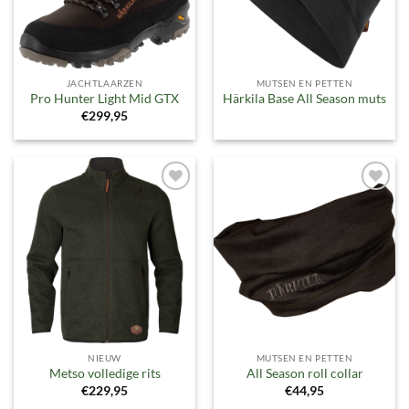
JACHTLAARZEN
MUTSEN EN PETTEN
Pro Hunter Light Mid GTX
Härkila Base All Season muts
€
299,95
Toevoegen
Toevoegen
aan
aan
verlanglijst
verlanglijst
NIEUW
MUTSEN EN PETTEN
Metso volledige rits
All Season roll collar
€
229,95
€
44,95