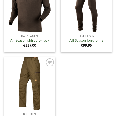
BASISLAGEN
BASISLAGEN
All Season shirt zip-neck
All Season long johns
€
119,00
€
99,95
Toevoegen
aan
verlanglijst
BROEKEN