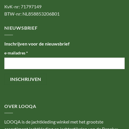
KvK-nr: 71797149
BTW-nr: NL858853206B01
NIEUWSBRIEF
Inschrijven voor de nieuwsbrief
e-mailadres
*
OVER LOOQA
LOOQA is de jachtkleding winkel met het grootste
assortiment jachtkleding en jachtartikelen van de Benelux.