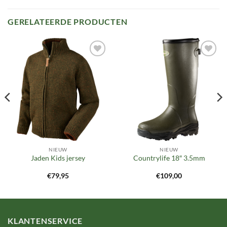
GERELATEERDE PRODUCTEN
Toevoegen
Toevoegen
aan
aan
verlanglijst
verlanglijst
NIEUW
NIEUW
Jaden Kids jersey
Countrylife 18″ 3.5mm
€
79,95
€
109,00
KLANTENSERVICE