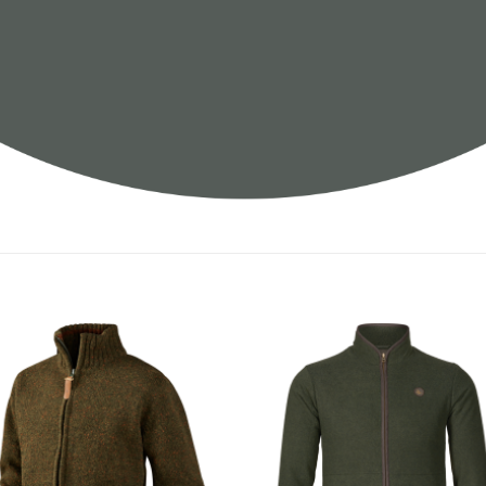
Toevoegen
Toevoe
aan
aan
verlanglijst
verlangl