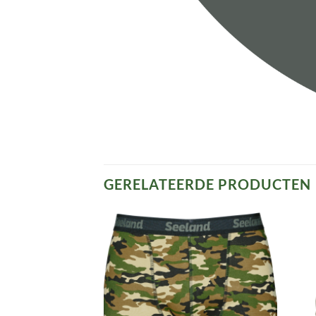
GERELATEERDE PRODUCTEN
Toevoegen
Toevoegen
aan
aan
verlanglijst
verlanglijst