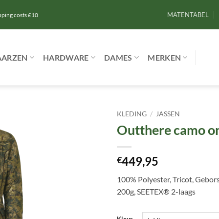
MATENTABEL
ipping costs £10
AARZEN
HARDWARE
DAMES
MERKEN
KLEDING
/
JASSEN
Outthere camo o
Toevoegen
aan
verlanglijst
449,95
€
100% Polyester, Tricot, Gebors
200g, SEETEX® 2-laags
Kleur