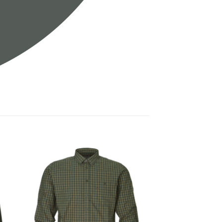
gen
Toevoegen
aan
ijst
verlanglijst