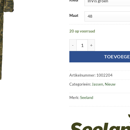
Maat
20 op voorraad
Outthere camo onepiece aantal
TOEVOEGE
Artikelnummer:
1002204
Categorieën:
Jassen
,
Nieuw
Merk:
Seeland