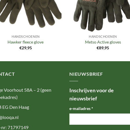
HANDSCHOENEN
HANDSCHOENEN
Hawker fleece glove
Metso Active gloves
€
29,95
€
89,95
NTACT
NIEUWSBRIEF
e Voorhout 58A – 2 (geen
Inschrijven voor de
ekadres)
nieuwsbrief
4 EG Den Haag
e-mailadres
*
@looqa.nl
-nr: 71797149