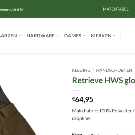
MATENTABEL
ipping costs £10
AARZEN
HARDWARE
DAMES
MERKEN
KLEDING
/
HANDSCHOENEN
Retrieve HWS gl
Toevoegen
aan
verlanglijst
64,95
€
Main Fabric: 100% Polyester,
dropliner
Kleur