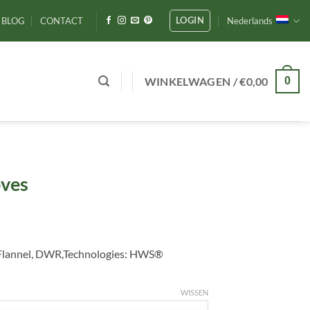
LOGIN
BLOG
CONTACT
Nederlands
WINKELWAGEN /
€
0,00
0
oves
 Flannel, DWR,Technologies: HWS®
WISSEN