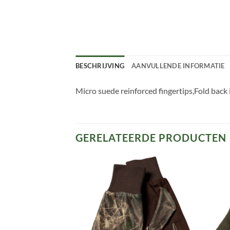
BESCHRIJVING
AANVULLENDE INFORMATIE
Micro suede reinforced fingertips,Fold back
GERELATEERDE PRODUCTEN
Toevoegen
Toevoegen
aan
aan
verlanglijst
verlanglijst