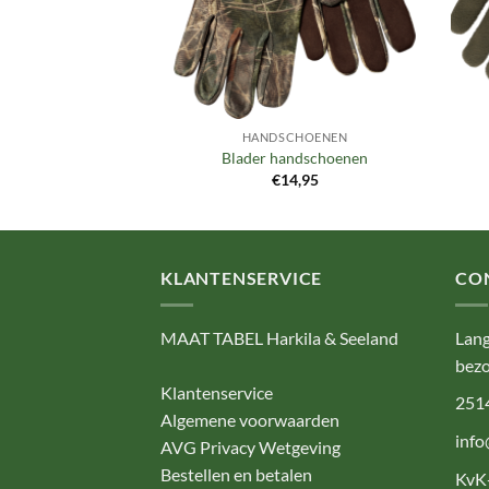
CHOENEN
HANDSCHOENEN
e gloves
Blader handschoenen
9,95
€
14,95
KLANTENSERVICE
CO
MAAT TABEL Harkila & Seeland
Lang
bezo
Klantenservice
251
Algemene voorwaarden
info
AVG Privacy Wetgeving
Bestellen en betalen
KvK