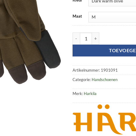
Maat
Retrieve HWS gloves aantal
TOEVOEGE
Artikelnummer:
1901091
Categorie:
Handschoenen
Merk:
Harkila