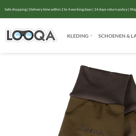
Ga
Safe shopping | Delivery time within 2 to 4 working days | 14 days return policy | Sh
naar
inhoud
KLEDING
SCHOENEN & L