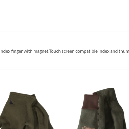
 index finger with magnet,Touch screen compatible index and thumb
Toevoegen
Toevoe
aan
aan
verlanglijst
verlangl