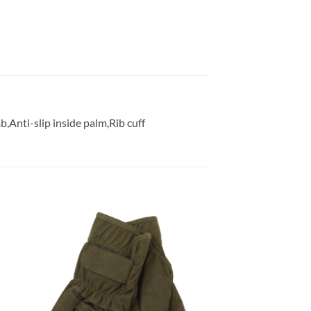
,Anti-slip inside palm,Rib cuff
gen
Toevoegen
aan
ijst
verlanglijst