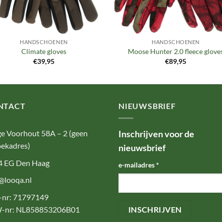
HANDSCHOENEN
HANDSCHOENEN
Climate gloves
Moose Hunter 2.0 fleece glove
€
39,95
€
89,95
NTACT
NIEUWSBRIEF
e Voorhout 58A – 2 (geen
Inschrijven voor de
ekadres)
nieuwsbrief
4 EG Den Haag
e-mailadres
*
@looqa.nl
-nr: 71797149
-nr: NL858853206B01