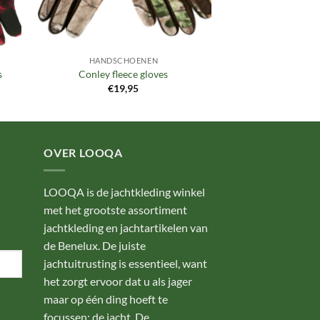
HANDSCHOENEN
s
Conley fleece gloves
€
19,95
OVER LOOQA
LOOQA is de jachtkleding winkel
met het grootste assortiment
jachtkleding en jachtartikelen van
de Benelux. De juiste
jachtuitrusting is essentieel, want
het zorgt ervoor dat u als jager
maar op één ding hoeft te
focussen: de jacht. De