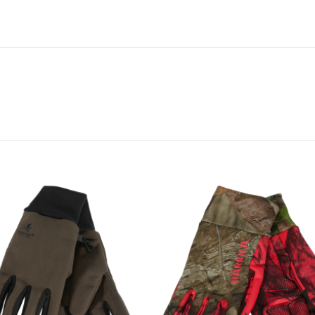
Toevoegen
Toevoe
aan
aan
verlanglijst
verlangl