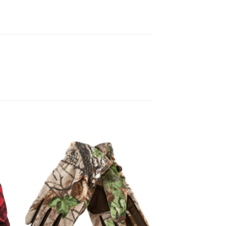
gen
Toevoegen
aan
ijst
verlanglijst