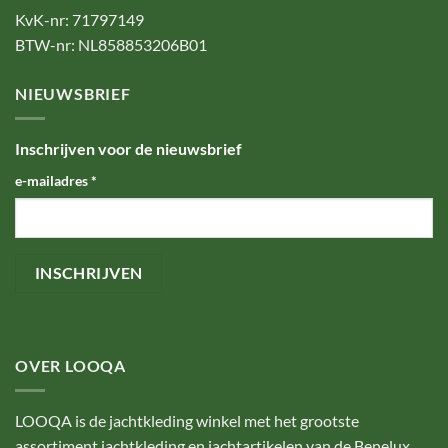
KvK-nr: 71797149
BTW-nr: NL858853206B01
NIEUWSBRIEF
Inschrijven voor de nieuwsbrief
e-mailadres
*
OVER LOOQA
LOOQA is de jachtkleding winkel met het grootste
assortiment jachtkleding en jachtartikelen van de Benelux.