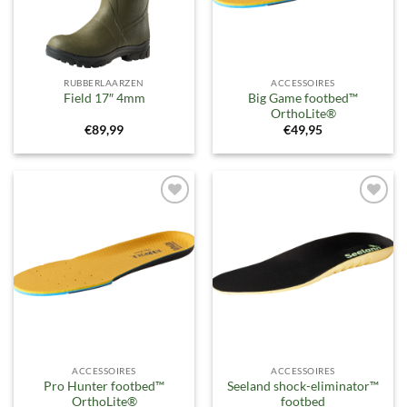
RUBBERLAARZEN
ACCESSOIRES
Big Game footbed™
Field 17″ 4mm
OrthoLite®
€
89,99
€
49,95
Toevoegen
Toevoegen
aan
aan
verlanglijst
verlanglijst
ACCESSOIRES
ACCESSOIRES
Pro Hunter footbed™
Seeland shock-eliminator™
OrthoLite®
footbed