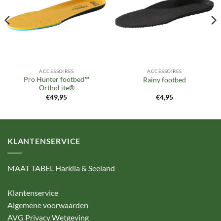
verlanglijst
verlanglijst
ACCESSOIRES
ACCESSOIRES
Pro Hunter footbed™
Rainy footbed
OrthoLite®
€
49,95
€
4,95
KLANTENSERVICE
MAAT TABEL Harkila & Seeland
Klantenservice
Algemene voorwaarden
AVG Privacy Wetgeving