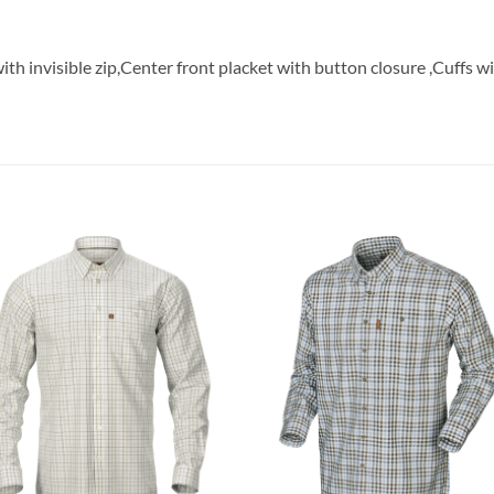
ith invisible zip,Center front placket with button closure ,Cuffs w
Toevoegen
Toevoe
aan
aan
verlanglijst
verlangl