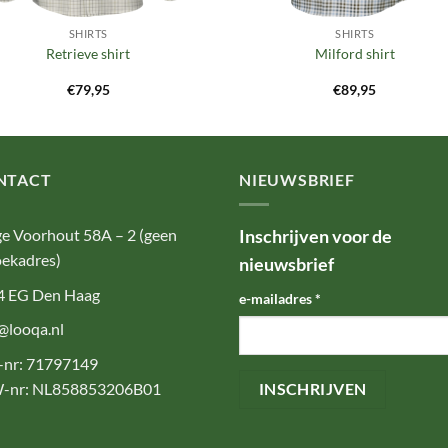
SHIRTS
SHIRTS
Retrieve shirt
Milford shirt
€
79,95
€
89,95
NTACT
NIEUWSBRIEF
e Voorhout 58A – 2 (geen
Inschrijven voor de
ekadres)
nieuwsbrief
4 EG Den Haag
e-mailadres
*
@looqa.nl
-nr: 71797149
-nr: NL858853206B01