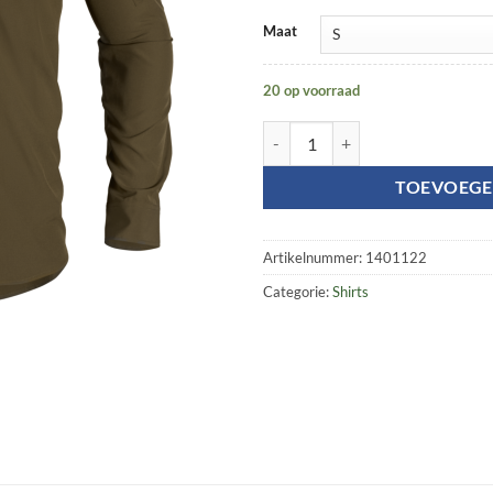
Maat
20 op voorraad
Trail L/S shirt aantal
TOEVOEGE
Artikelnummer:
1401122
Categorie:
Shirts