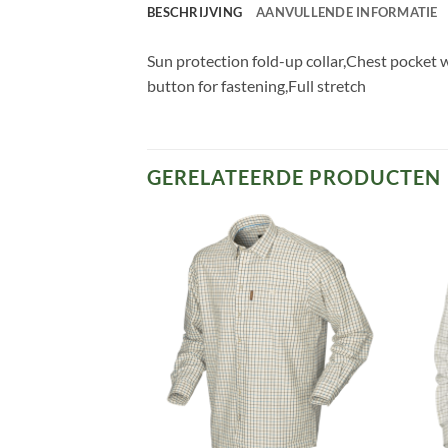
BESCHRIJVING
AANVULLENDE INFORMATIE
Sun protection fold-up collar,Chest pocket w
button for fastening,Full stretch
GERELATEERDE PRODUCTEN
Toevoegen
Toevoegen
aan
aan
verlanglijst
verlanglijst