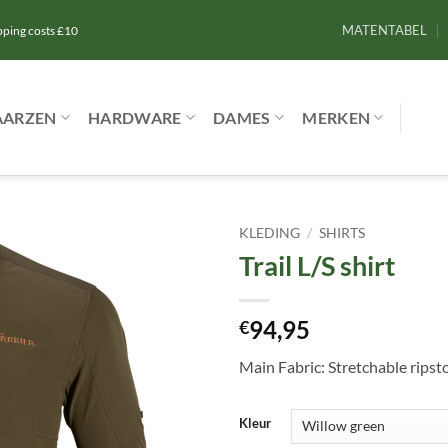
MATENTABEL
ipping costs £10
AARZEN
HARDWARE
DAMES
MERKEN
KLEDING
/
SHIRTS
Trail L/S shirt
Toevoegen
aan
verlanglijst
94,95
€
Main Fabric: Stretchable ripst
Kleur