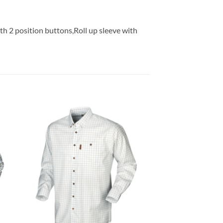
ith 2 position buttons,Roll up sleeve with
gen
Toevoegen
aan
ijst
verlanglijst