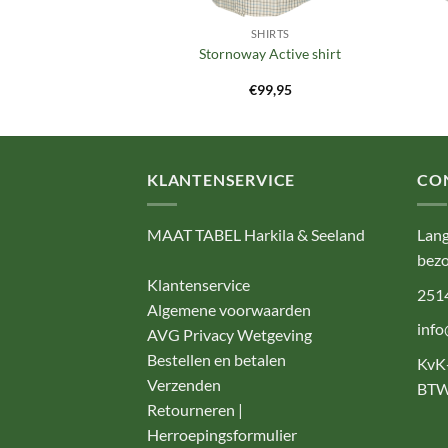
IRTS
SHIRTS
ng shirt
Stornoway Active shirt
4,95
€
99,95
KLANTENSERVICE
CO
MAAT TABEL Harkila & Seeland
Lang
bezo
Klantenservice
251
Algemene voorwaarden
info
AVG Privacy Wetgeving
Bestellen en betalen
KvK
Verzenden
BTW
Retourneren |
Herroepingsformulier