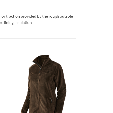
ior traction provided by the rough outsole
e lining insulation
gen
Toevoegen
aan
ijst
verlanglijst