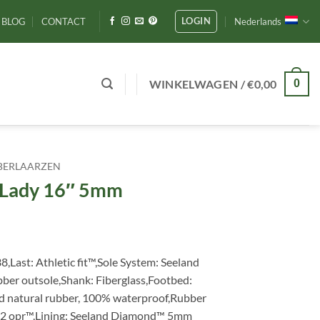
LOGIN
BLOG
CONTACT
Nederlands
WINKELWAGEN /
€
0,00
0
BERLAARZEN
Lady 16″ 5mm
8,Last: Athletic fit™,Sole System: Seeland
bber outsole,Shank: Fiberglass,Footbed:
ed natural rubber, 100% waterproof,Rubber
 72 opr™,Lining: Seeland Diamond™ 5mm