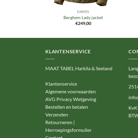
MES
DAMES
ady fleece
Berghem Lady jacket
9,95
€
249,00
KLANTENSERVICE
CO
MAAT TABEL Harkila & Seeland
Lang
bezo
Klantenservice
251
Algemene voorwaarden
info
AVG Privacy Wetgeving
Bestellen en betalen
KvK
Verzenden
BTW
Retourneren |
Herroepingsformulier
Contact