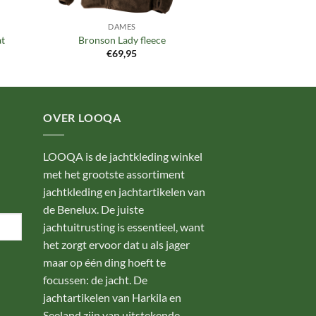
DAMES
at
Bronson Lady fleece
€
69,95
OVER LOOQA
LOOQA is de jachtkleding winkel
met het grootste assortiment
jachtkleding en jachtartikelen van
de Benelux. De juiste
jachtuitrusting is essentieel, want
het zorgt ervoor dat u als jager
maar op één ding hoeft te
focussen: de jacht. De
jachtartikelen van Harkila en
Seeland zijn van uitstekende