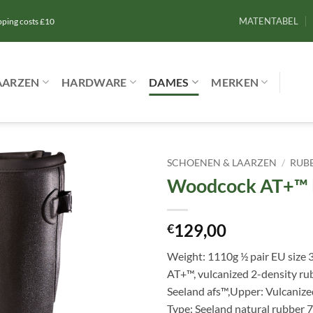
MATENTABEL
ipping costs £10
AARZEN
HARDWARE
DAMES
MERKEN
SCHOENEN & LAARZEN
/
RUB
Woodcock AT+™ 
Toevoegen
aan
verlanglijst
129,00
€
Weight: 1110g ½ pair EU size 3
AT+™, vulcanized 2-density ru
Seeland afs™,Upper: Vulcaniz
Type: Seeland natural rubber