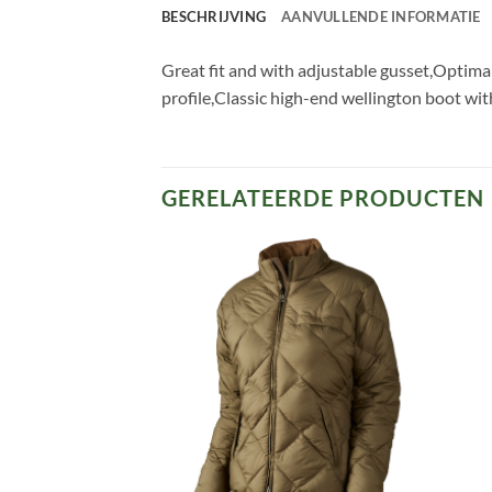
BESCHRIJVING
AANVULLENDE INFORMATIE
Great fit and with adjustable gusset,Optima
profile,Classic high-end wellington boot wi
GERELATEERDE PRODUCTEN
Toevoegen
Toevoegen
aan
aan
verlanglijst
verlanglijst