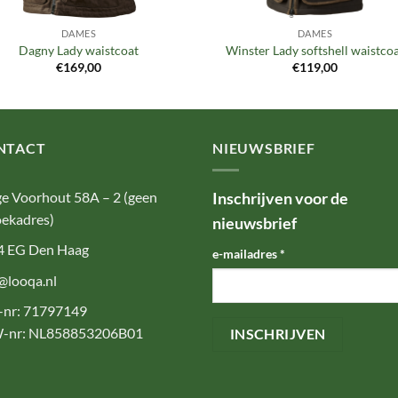
DAMES
DAMES
Dagny Lady waistcoat
Winster Lady softshell waistco
€
169,00
€
119,00
NTACT
NIEUWSBRIEF
e Voorhout 58A – 2 (geen
Inschrijven voor de
ekadres)
nieuwsbrief
4 EG Den Haag
e-mailadres
*
@looqa.nl
-nr: 71797149
-nr: NL858853206B01