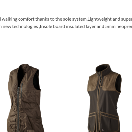
l walking comfort thanks to the sole system,Lightweight and super
th new technologies ,Insole board insulated layer and 5mm neopren
Toevoegen
Toevoe
aan
aan
verlanglijst
verlangl