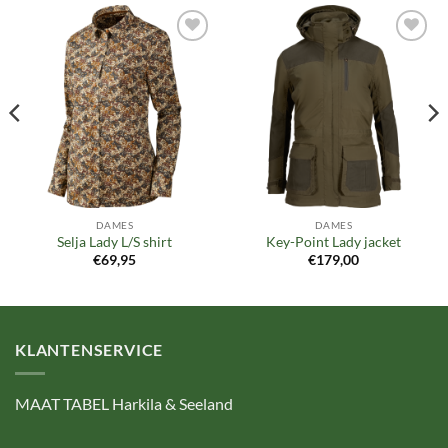
Toevoegen
Toevoegen
aan
aan
verlanglijst
verlanglijst
DAMES
DAMES
Selja Lady L/S shirt
Key-Point Lady jacket
€
69,95
€
179,00
KLANTENSERVICE
MAAT TABEL Harkila & Seeland