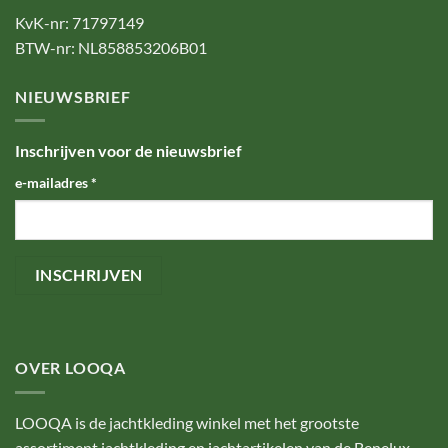
KvK-nr: 71797149
BTW-nr: NL858853206B01
NIEUWSBRIEF
Inschrijven voor de nieuwsbrief
e-mailadres
*
OVER LOOQA
LOOQA is de jachtkleding winkel met het grootste
assortiment jachtkleding en jachtartikelen van de Benelux.