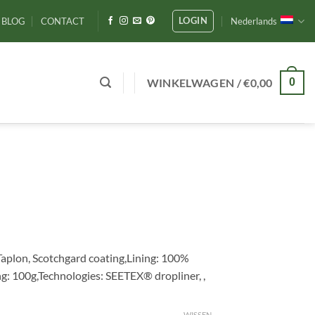
LOGIN
BLOG
CONTACT
Nederlands
WINKELWAGEN /
€
0,00
0
Taplon, Scotchgard coating,Lining: 100%
g: 100g,Technologies: SEETEX® dropliner, ,
WISSEN