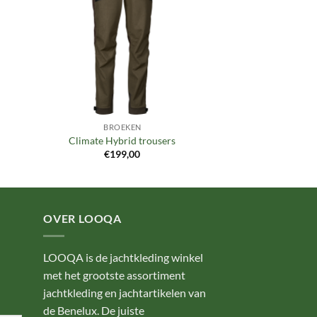
BROEKEN
Climate Hybrid trousers
€
199,00
OVER LOOQA
LOOQA is de jachtkleding winkel
met het grootste assortiment
jachtkleding en jachtartikelen van
de Benelux. De juiste