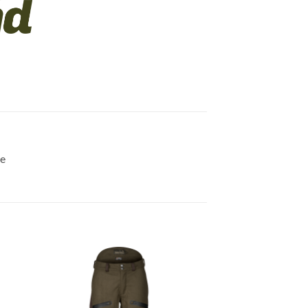
ee
gen
Toevoegen
aan
ijst
verlanglijst