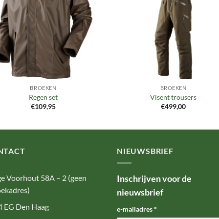
BROEKEN
BROEKEN
Regen set
Visent trousers
€
109,95
€
499,00
NTACT
NIEUWSBRIEF
e Voorhout 58A – 2 (geen
Inschrijven voor de
ekadres)
nieuwsbrief
4 EG Den Haag
e-mailadres
*