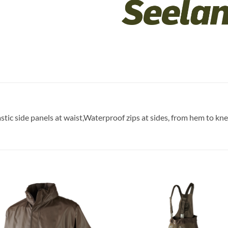
tic side panels at waist,Waterproof zips at sides, from hem to kn
Toevoegen
Toevoe
aan
aan
verlanglijst
verlangl