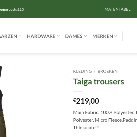
MATENTABEL
ipping costs £10
AARZEN
HARDWARE
DAMES
MERKEN
KLEDING
/
BROEKEN
Taiga trousers
Toevoegen
aan
verlanglijst
219,00
€
Main Fabric: 100% Polyester, 
Polyester, Micro Fleece,Paddin
Thinsulate™