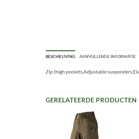
BESCHRIJVING
AANVULLENDE INFORMATIE
Zip thigh pockets,Adjustable suspenders,Elas
GERELATEERDE PRODUCTEN
Toevoegen
Toevoegen
aan
aan
verlanglijst
verlanglijst