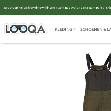
Ga
Safe shopping | Delivery time within 2 to 4 working days | 14 days return policy | Sh
naar
inhoud
KLEDING
SCHOENEN & L