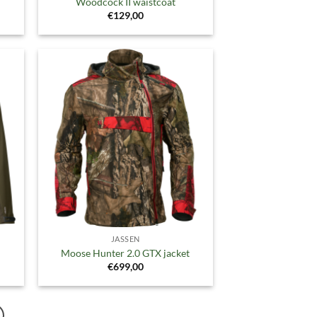
Woodcock II waistcoat
€
129,00
gen
Toevoegen
aan
ijst
verlanglijst
JASSEN
Moose Hunter 2.0 GTX jacket
€
699,00