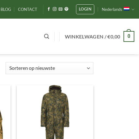
LOGIN
BLOG
CONTACT
Nederlands
WINKELWAGEN /
€
0,00
0
Gesorteerd
op
nieuwste
gen
Toevoegen
aan
ijst
verlanglijst