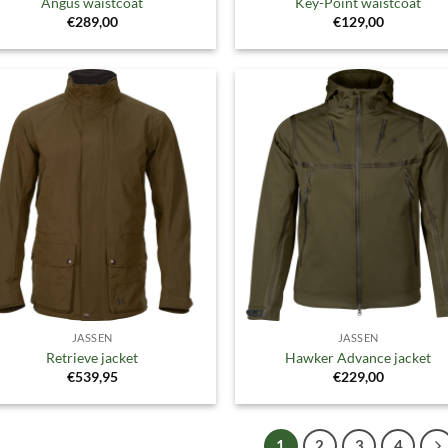
Angus waistcoat
Key-Point waistcoat
€
289,00
€
129,00
Toevoegen
Toevoe
aan
aan
verlanglijst
verlangl
JASSEN
JASSEN
Retrieve jacket
Hawker Advance jacket
€
539,95
€
229,00
1
2
3
4