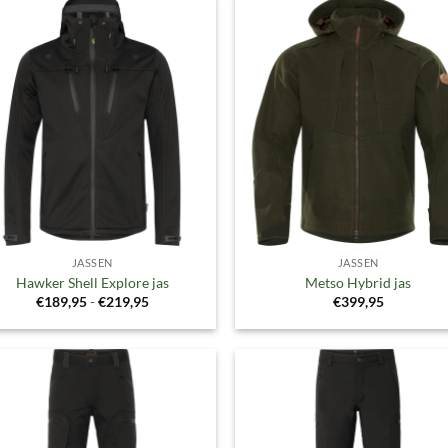
Toevoegen
Toevoe
aan
aan
verlanglijst
verlangl
JASSEN
JASSEN
Hawker Shell Explore jas
Metso Hybrid jas
Prijsklasse:
€
189,95
-
€
219,95
€
399,95
€189,95
tot
€219,95
Toevoegen
Toevoe
aan
aan
verlanglijst
verlangl