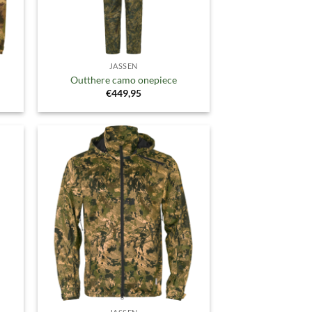
JASSEN
e
Outthere camo onepiece
klasse:
€
449,95
,95
,95
gen
Toevoegen
aan
ijst
verlanglijst