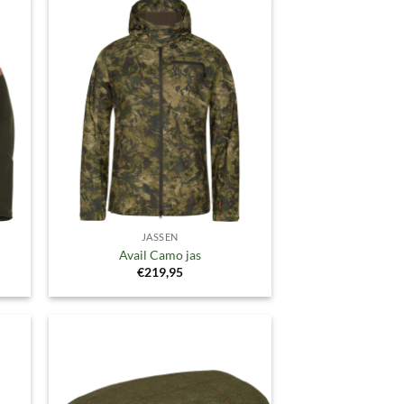
gen
Toevoegen
aan
ijst
verlanglijst
JASSEN
Avail Camo jas
€
219,95
gen
Toevoegen
aan
ijst
verlanglijst