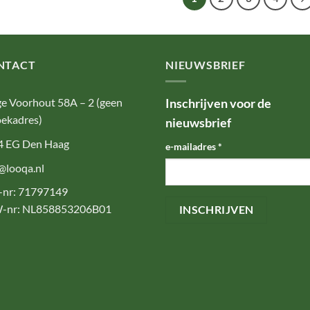
NTACT
NIEUWSBRIEF
e Voorhout 58A – 2 (geen
Inschrijven voor de
ekadres)
nieuwsbrief
4 EG Den Haag
e-mailadres
*
@looqa.nl
-nr: 71797149
-nr: NL858853206B01