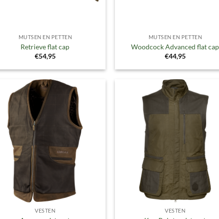
MUTSEN EN PETTEN
MUTSEN EN PETTEN
Retrieve flat cap
Woodcock Advanced flat ca
€
54,95
€
44,95
Toevoegen
Toevoe
aan
aan
verlanglijst
verlangl
VESTEN
VESTEN