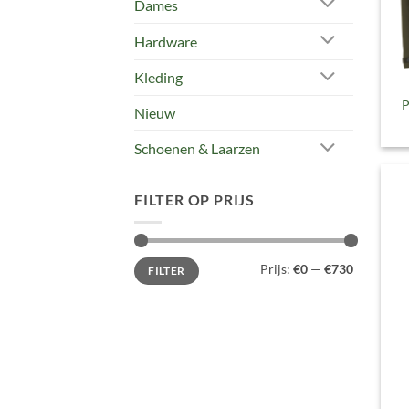
Dames
Hardware
Kleding
P
Nieuw
Schoenen & Laarzen
FILTER OP PRIJS
Min.
Max.
Prijs:
€0
—
€730
FILTER
prijs
prijs