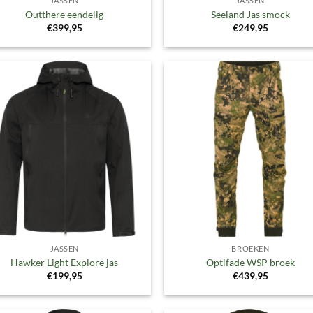
JASSEN
JASSEN
Outthere eendelig
Seeland Jas smock
€
399,95
€
249,95
Toevoegen
Toevoe
aan
aan
verlanglijst
verlangl
JASSEN
BROEKEN
Hawker Light Explore jas
Optifade WSP broek
€
199,95
€
439,95