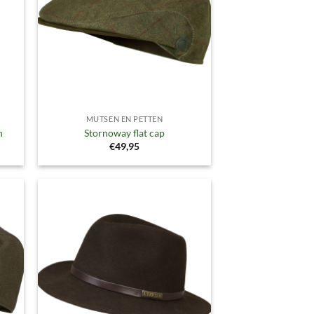
MUTSEN EN PETTEN
n
Stornoway flat cap
€
49,95
gen
Toevoegen
aan
ijst
verlanglijst