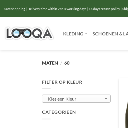
Ga
Safe shopping | Delivery time within 2 to 4 working days | 14 days return policy | Sh
naar
inhoud
KLEDING
SCHOENEN & L
MATEN
/
60
FILTER OP KLEUR
Kies een Kleur
CATEGORIEËN