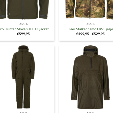
JASSEN
JASSEN
ro Hunter Move 2.0 GTX jacket
Deer Stalker camo HWS jasj
Prijs
€
599,95
€
499,95
-
€
529,95
€499
tot
€529
Toevoegen
Toevoe
aan
aan
verlanglijst
verlangl