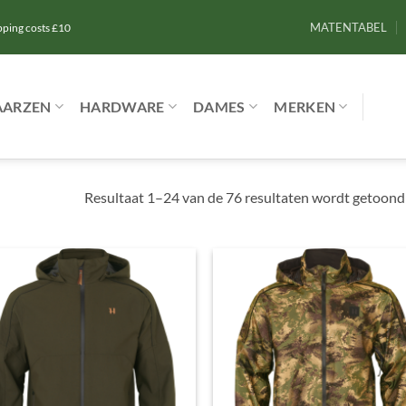
MATENTABEL
ipping costs £10
AARZEN
HARDWARE
DAMES
MERKEN
Resultaat 1–24 van de 76 resultaten wordt getoond
Toevoegen
Toevoe
aan
aan
verlanglijst
verlangl