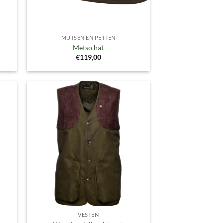
MUTSEN EN PETTEN
p
Metso hat
€
119,00
gen
Toevoegen
aan
ijst
verlanglijst
VESTEN