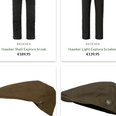
BROEKEN
BROEKEN
Hawker Shell Explore broek
Hawker Light Explore broeke
€
189,95
€
139,95
Toevoegen
Toevoe
aan
aan
verlanglijst
verlangl