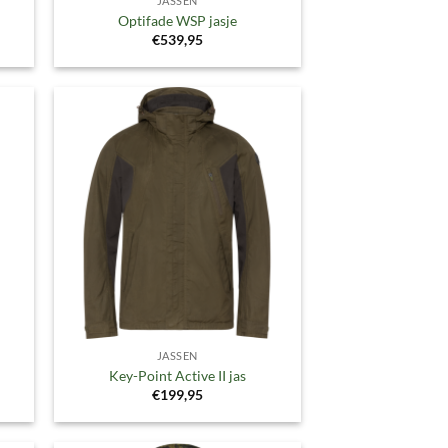
JASSEN
Optifade WSP jasje
€
539,95
gen
Toevoegen
aan
ijst
verlanglijst
JASSEN
Key-Point Active II jas
€
199,95