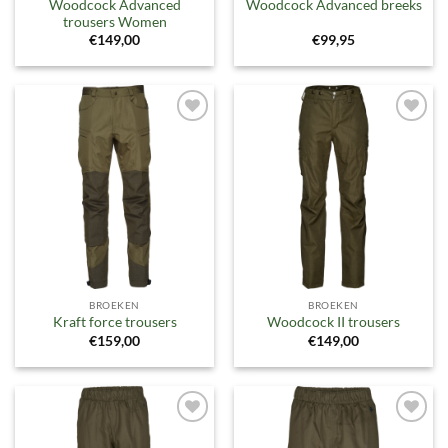
Woodcock Advanced
Woodcock Advanced breeks
trousers Women
€
149,00
€
99,95
Toevoegen
Toevoegen
aan
aan
verlanglijst
verlanglijst
BROEKEN
BROEKEN
Kraft force trousers
Woodcock II trousers
€
159,00
€
149,00
Toevoegen
Toevoegen