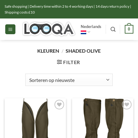
Ga
Safe shopping | Delivery time within 2 to 4 working days | 14 days return policy |
naar
Shipping costs £10
inhoud
Nederlands
0
KLEUREN
/
SHADED OLIVE
FILTER
Toevoegen
Toevoegen
aan
aan
verlanglijst
verlanglijst