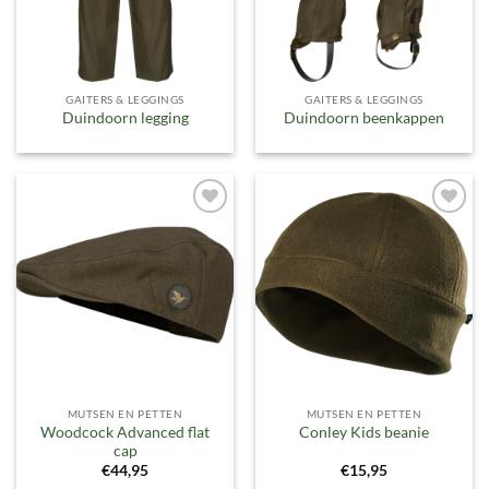
GAITERS & LEGGINGS
GAITERS & LEGGINGS
Duindoorn legging
Duindoorn beenkappen
Toevoegen
Toevoegen
aan
aan
verlanglijst
verlanglijst
MUTSEN EN PETTEN
MUTSEN EN PETTEN
Woodcock Advanced flat
Conley Kids beanie
cap
€
44,95
€
15,95