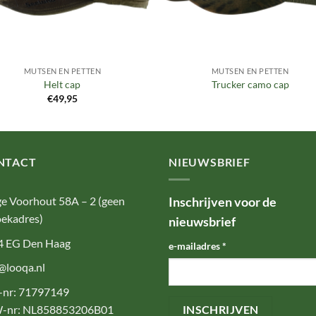
MUTSEN EN PETTEN
MUTSEN EN PETTEN
Helt cap
Trucker camo cap
€
49,95
NTACT
NIEUWSBRIEF
e Voorhout 58A – 2 (geen
Inschrijven voor de
ekadres)
nieuwsbrief
4 EG Den Haag
e-mailadres
*
@looqa.nl
-nr: 71797149
-nr: NL858853206B01