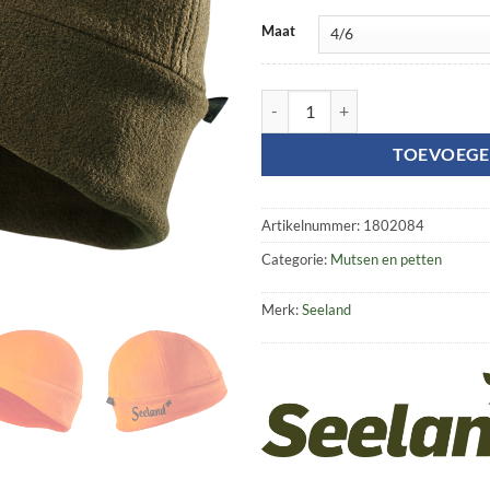
Maat
Conley Kids beanie aantal
TOEVOEGE
Artikelnummer:
1802084
Categorie:
Mutsen en petten
Merk:
Seeland