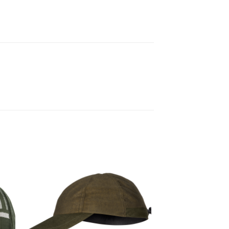
gen
Toevoegen
aan
ijst
verlanglijst