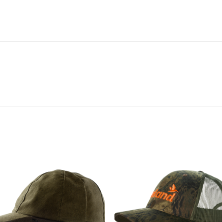
Toevoegen
Toevoe
aan
aan
verlanglijst
verlangl