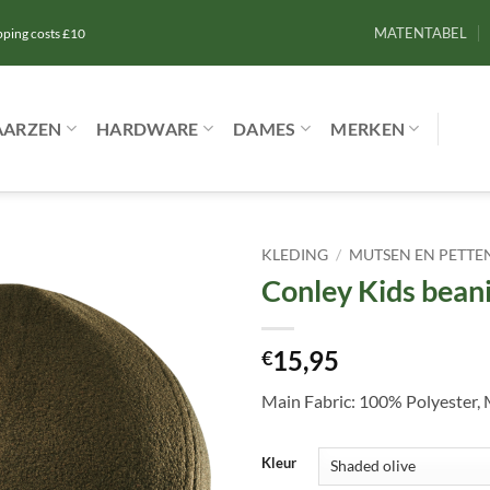
MATENTABEL
ipping costs £10
AARZEN
HARDWARE
DAMES
MERKEN
KLEDING
/
MUTSEN EN PETTE
Conley Kids bean
Toevoegen
aan
verlanglijst
15,95
€
Main Fabric: 100% Polyester, 
Kleur