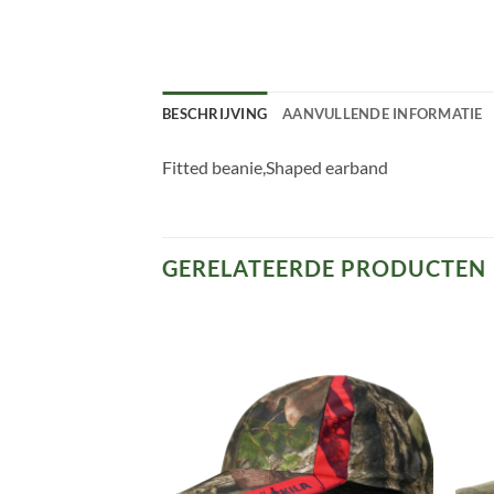
BESCHRIJVING
AANVULLENDE INFORMATIE
Fitted beanie,Shaped earband
GERELATEERDE PRODUCTEN
Toevoegen
Toevoegen
aan
aan
verlanglijst
verlanglijst