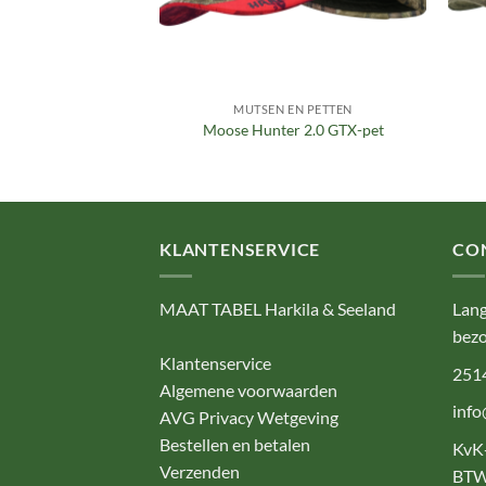
EN PETTEN
MUTSEN EN PETTEN
t | Seeland
Moose Hunter 2.0 GTX-pet
KLANTENSERVICE
CO
MAAT TABEL Harkila & Seeland
Lang
bezo
Klantenservice
251
Algemene voorwaarden
info
AVG Privacy Wetgeving
Bestellen en betalen
KvK
Verzenden
BTW