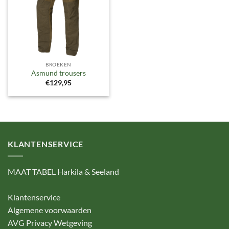
BROEKEN
Asmund trousers
€
129,95
KLANTENSERVICE
MAAT TABEL Harkila & Seeland
Klantenservice
Algemene voorwaarden
AVG Privacy Wetgeving