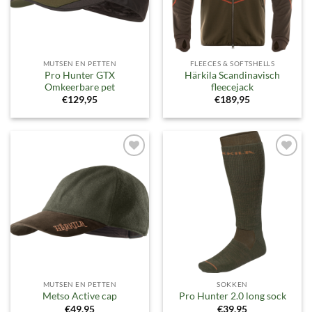
MUTSEN EN PETTEN
FLEECES & SOFTSHELLS
Pro Hunter GTX
Härkila Scandinavisch
Omkeerbare pet
fleecejack
€
129,95
€
189,95
Toevoegen
Toevoegen
aan
aan
verlanglijst
verlanglijst
MUTSEN EN PETTEN
SOKKEN
Metso Active cap
Pro Hunter 2.0 long sock
€
49,95
€
39,95