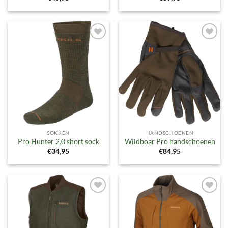
Toevoegen
Toevoegen
aan
aan
verlanglijst
verlanglijst
SOKKEN
HANDSCHOENEN
Pro Hunter 2.0 short sock
Wildboar Pro handschoenen
€
34,95
€
84,95
Toevoegen
Toevoegen
aan
aan
verlanglijst
verlanglijst