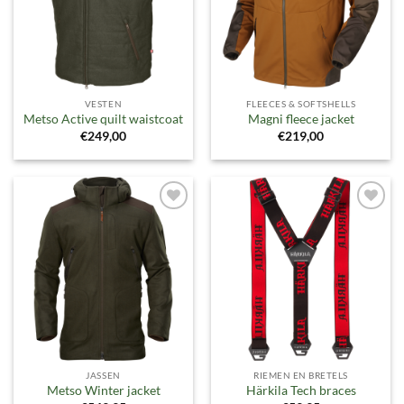
VESTEN
FLEECES & SOFTSHELLS
Metso Active quilt waistcoat
Magni fleece jacket
€
249,00
€
219,00
Toevoegen
Toevoegen
aan
aan
verlanglijst
verlanglijst
JASSEN
RIEMEN EN BRETELS
Metso Winter jacket
Härkila Tech braces