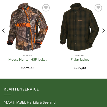
Toevoegen
Toevoegen
aan
aan
verlanglijst
verlanglijst
JASSEN
JASSEN
Moose Hunter HSP jacket
Fjalar jacket
€
279,00
€
249,00
KLANTENSERVICE
MAAT TABEL Harkila & Seeland