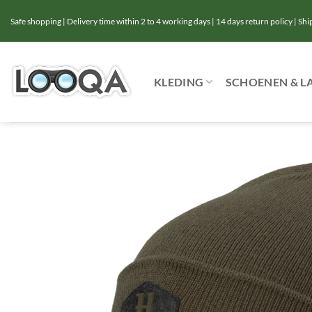
Ga
Safe shopping | Delivery time within 2 to 4 working days | 14 days return policy | Sh
naar
inhoud
KLEDING
SCHOENEN & L