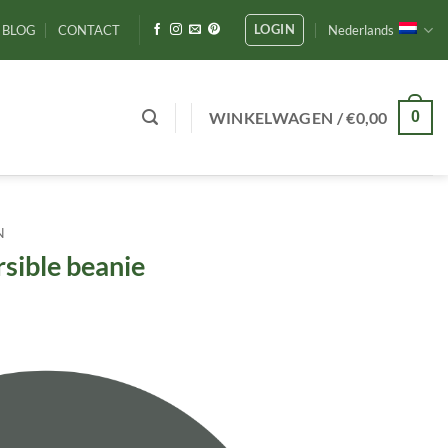
LOGIN
BLOG
CONTACT
Nederlands
WINKELWAGEN /
€
0,00
0
N
sible beanie