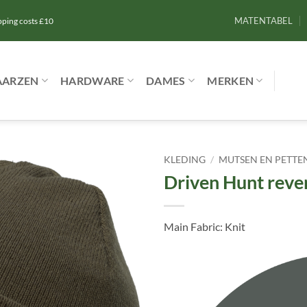
MATENTABEL
ipping costs £10
AARZEN
HARDWARE
DAMES
MERKEN
KLEDING
/
MUTSEN EN PETTE
Driven Hunt rever
Toevoegen
aan
verlanglijst
Main Fabric: Knit