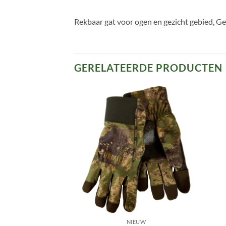
Rekbaar gat voor ogen en gezicht gebied, G
GERELATEERDE PRODUCTEN
Toevoegen
Toevoegen
aan
aan
verlanglijst
verlanglijst
EUW
NIEUW