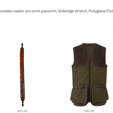
esneden naden om vorm pasvorm, Volledige stretch, Polygiene Fin
Toevoegen
Toevoe
aan
aan
verlanglijst
verlangl
NIEUW
NIEUW