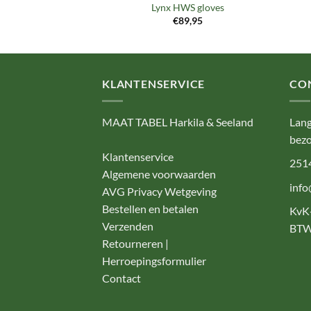
 zip fleece
Lynx HWS gloves
79,00
€
89,95
KLANTENSERVICE
CO
MAAT TABEL Harkila & Seeland
Lang
bezo
Klantenservice
251
Algemene voorwaarden
info
AVG Privacy Wetgeving
Bestellen en betalen
KvK
Verzenden
BTW
Retourneren |
Herroepingsformulier
Contact