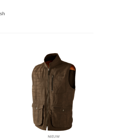
ish
gen
Toevoegen
aan
ijst
verlanglijst
NIEUW