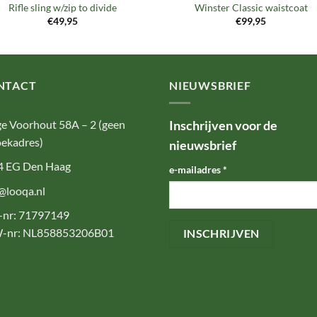
Rifle sling w/zip to divide
Winster Classic waistcoat
€
49,95
€
99,95
NTACT
NIEUWSBRIEF
e Voorhout 58A – 2 (geen
Inschrijven voor de
ekadres)
nieuwsbrief
4 EG Den Haag
e-mailadres
*
@looqa.nl
-nr: 71797149
-nr: NL858853206B01