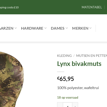
MATENTABEL
ipping costs £10
AARZEN
HARDWARE
DAMES
MERKEN
KLEDING
/
MUTSEN EN PETTE
Lynx bivakmuts
Toevoegen
aan
verlanglijst
65,95
€
100% polyester, wafeltrui
18 op voorraad
Lynx bivakmuts aantal