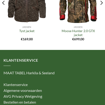
JASSEN
JASSEN
Moose Hunter 2.0 GTX
Tyst jacket
jacket
€
169,00
€
699,00
KLANTENSERVICE
MAAT TABEL Harkila & Seeland
Klantenservice
Algemene voorwaarden
AVG Privacy Wetgeving
Bestellen en betalen