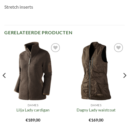
Stretch inserts
GERELATEERDE PRODUCTEN
Toevoegen
Toevoegen
aan
aan
verlanglijst
verlanglijst
DAMES
DAMES
Lilja Lady cardigan
Dagny Lady waistcoat
€
189,00
€
169,00