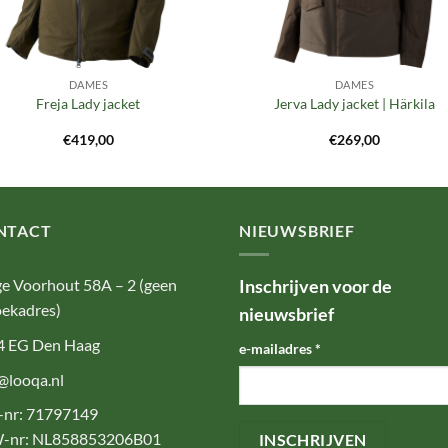
DAMES
DAMES
Freja Lady jacket
Jerva Lady jacket | Härkila
€
419,00
€
269,00
NTACT
NIEUWSBRIEF
e Voorhout 58A – 2 (geen
Inschrijven voor de
ekadres)
nieuwsbrief
4 EG Den Haag
e-mailadres
*
@looqa.nl
-nr: 71797149
-nr: NL858853206B01