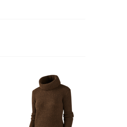
gen
Toevoegen
aan
ijst
verlanglijst