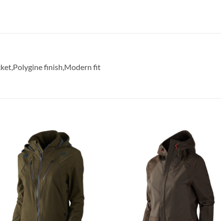
ket,Polygine finish,Modern fit
Toevoegen
Toevoe
aan
aan
verlanglijst
verlangl