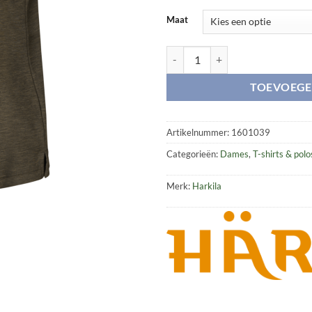
Maat
Härkila Tech Lady Polo aantal
TOEVOEGE
Artikelnummer:
1601039
Categorieën:
Dames
,
T-shirts & polo
Merk:
Harkila