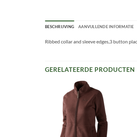
BESCHRIJVING
AANVULLENDE INFORMATIE
Ribbed collar and sleeve edges,3 button plac
GERELATEERDE PRODUCTEN
Toevoegen
Toevoegen
aan
aan
verlanglijst
verlanglijst