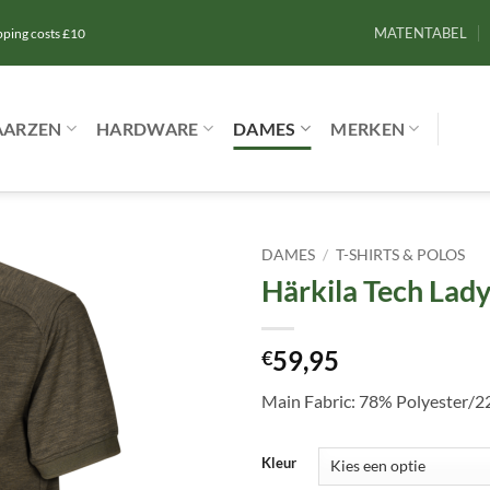
MATENTABEL
ipping costs £10
AARZEN
HARDWARE
DAMES
MERKEN
DAMES
/
T-SHIRTS & POLOS
Härkila Tech Lady
Toevoegen
aan
verlanglijst
59,95
€
Main Fabric: 78% Polyester/2
Kleur