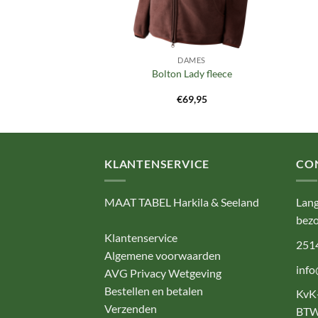
MES
DAMES
e Lady 10″ CS
Bolton Lady fleece
9,95
€
69,95
KLANTENSERVICE
CO
MAAT TABEL Harkila & Seeland
Lang
bezo
Klantenservice
251
Algemene voorwaarden
info
AVG Privacy Wetgeving
Bestellen en betalen
KvK
Verzenden
BTW