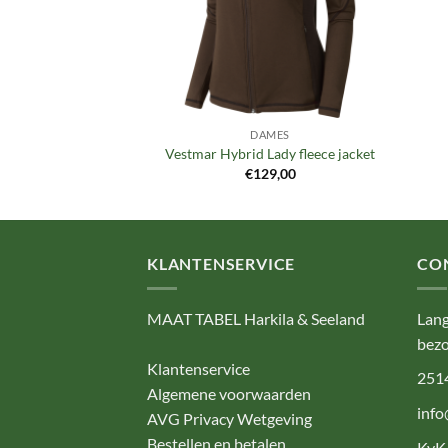
MES
DAMES
Lady fleece
Vestmar Hybrid Lady fleece jacket
9,95
€
129,00
KLANTENSERVICE
CO
MAAT TABEL Harkila & Seeland
Lang
bezo
Klantenservice
251
Algemene voorwaarden
info
AVG Privacy Wetgeving
Bestellen en betalen
KvK