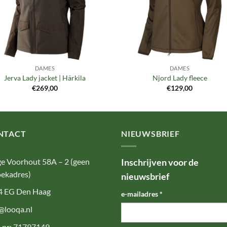
DAMES
DAMES
Jerva Lady jacket | Härkila
Njord Lady fleece
€
269,00
€
129,00
NTACT
NIEUWSBRIEF
e Voorhout 58A – 2 (geen
Inschrijven voor de
ekadres)
nieuwsbrief
4 EG Den Haag
e-mailadres
*
@looqa.nl
-nr: 71797149