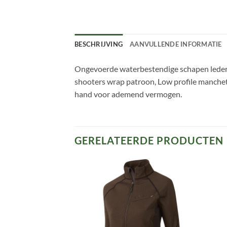
BESCHRIJVING
AANVULLENDE INFORMATIE
Ongevoerde waterbestendige schapen ledere
shooters wrap patroon, Low profile manchet 
hand voor ademend vermogen.
GERELATEERDE PRODUCTEN
Toevoegen
Toevoegen
aan
aan
verlanglijst
verlanglijst