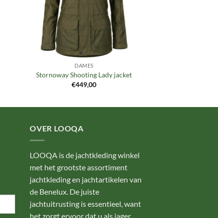
DAMES
Stornoway Shooting Lady jacket
€
449,00
OVER LOOQA
LOOQA is de jachtkleding winkel
met het grootste assortiment
jachtkleding en jachtartikelen van
de Benelux. De juiste
jachtuitrusting is essentieel, want
het zorgt ervoor dat u als jager