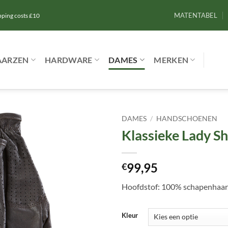
MATENTABEL
ipping costs £10
AARZEN
HARDWARE
DAMES
MERKEN
DAMES
/
HANDSCHOENEN
Klassieke Lady S
Toevoegen
aan
verlanglijst
99,95
€
Hoofdstof: 100% schapenhaar,
Kleur