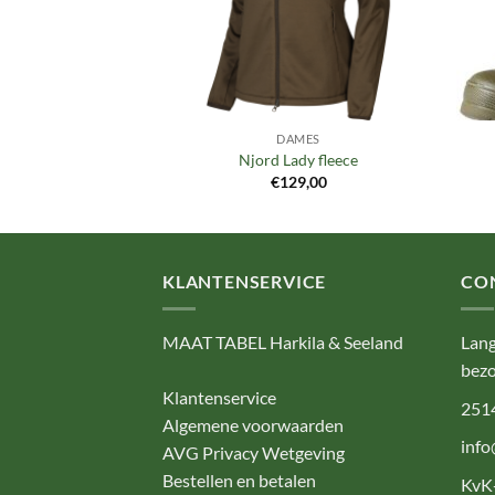
MES
DAMES
ady waistcoat
Njord Lady fleece
9,95
€
129,00
KLANTENSERVICE
CO
MAAT TABEL Harkila & Seeland
Lang
bezo
Klantenservice
251
Algemene voorwaarden
info
AVG Privacy Wetgeving
Bestellen en betalen
KvK