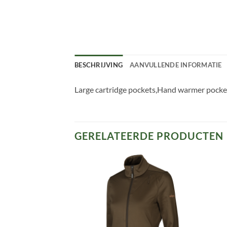
BESCHRIJVING
AANVULLENDE INFORMATIE
Large cartridge pockets,Hand warmer pockets
GERELATEERDE PRODUCTEN
Toevoegen
Toevoegen
aan
aan
verlanglijst
verlanglijst