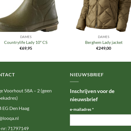
DAMES
DAMES
Countrylife Lady 10″ CS
Berghem Lady jacket
€
69,95
€
249,00
NTACT
NIEUWSBRIEF
e Voorhout 58A – 2 (geen
Inschrijven voor de
ekadres)
nieuwsbrief
4 EG Den Haag
e-mailadres
*
@looqa.nl
-nr: 71797149