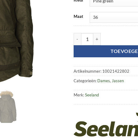
Maat
North Lady jacket aantal
TOEVOEGE
Artikelnummer:
10021422802
Categorieën:
Dames
,
Jassen
Merk:
Seeland