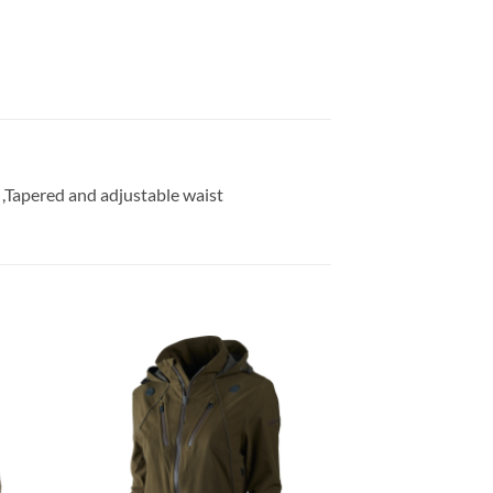
 ,Tapered and adjustable waist
gen
Toevoegen
aan
ijst
verlanglijst