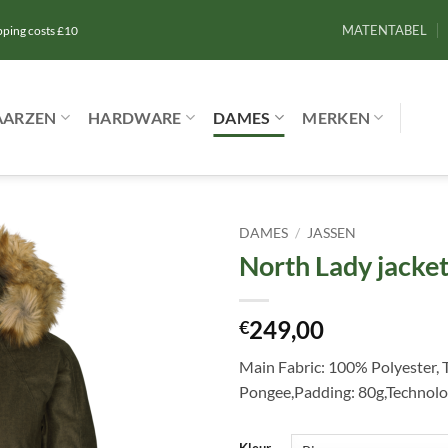
MATENTABEL
ipping costs £10
AARZEN
HARDWARE
DAMES
MERKEN
DAMES
/
JASSEN
North Lady jacke
Toevoegen
aan
verlanglijst
249,00
€
Main Fabric: 100% Polyester, T
Pongee,Padding: 80g,Technolo
Kleur