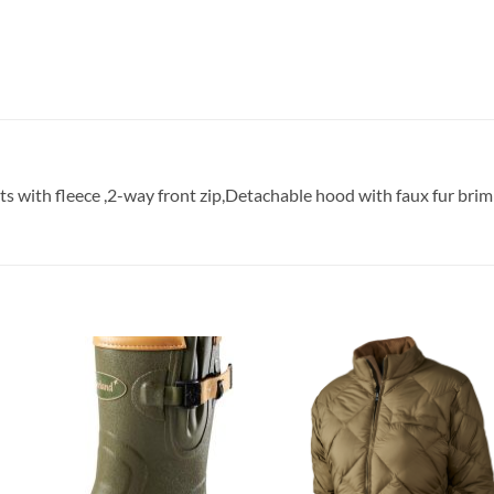
 with fleece ,2-way front zip,Detachable hood with faux fur brim
Toevoegen
Toevoe
aan
aan
verlanglijst
verlangl