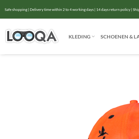
Ga
Safe shopping | Delivery time within 2 to 4 working days | 14 days return policy | Sh
naar
inhoud
KLEDING
SCHOENEN & L