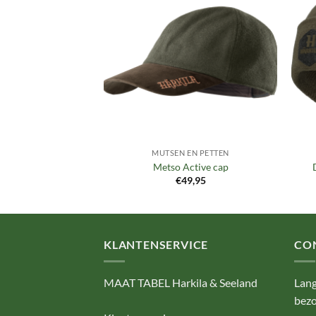
Toevoegen
Toevoegen
aan
aan
verlanglijst
verlanglijst
EN PETTEN
MUTSEN EN PETTEN
y flat cap
Metso Active cap
9,95
€
49,95
KLANTENSERVICE
CO
MAAT TABEL Harkila & Seeland
Lang
bezo