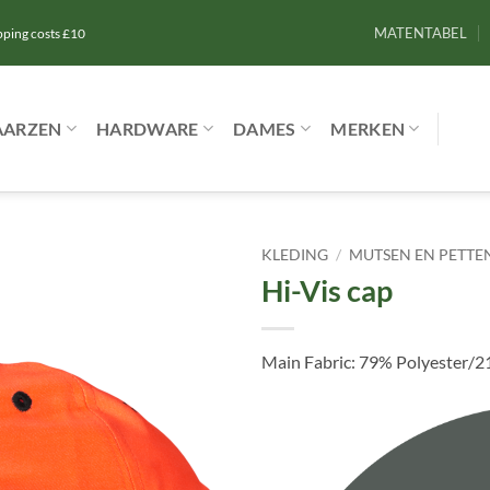
MATENTABEL
ipping costs £10
AARZEN
HARDWARE
DAMES
MERKEN
KLEDING
/
MUTSEN EN PETTE
Hi-Vis cap
Toevoegen
aan
verlanglijst
Main Fabric: 79% Polyester/2