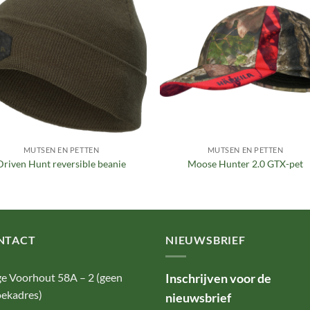
Toevoegen
Toevoe
aan
aan
verlanglijst
verlangl
MUTSEN EN PETTEN
MUTSEN EN PETTEN
Driven Hunt reversible beanie
Moose Hunter 2.0 GTX-pet
NTACT
NIEUWSBRIEF
e Voorhout 58A – 2 (geen
Inschrijven voor de
ekadres)
nieuwsbrief