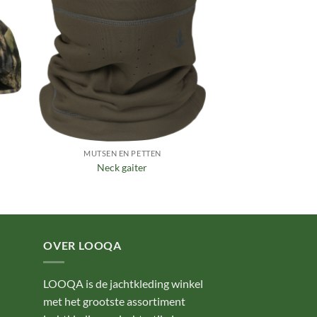
gen
Toevoegen
aan
ijst
verlanglijst
MUTSEN EN PETTEN
Neck gaiter
OVER LOOQA
LOOQA is de jachtkleding winkel
met het grootste assortiment