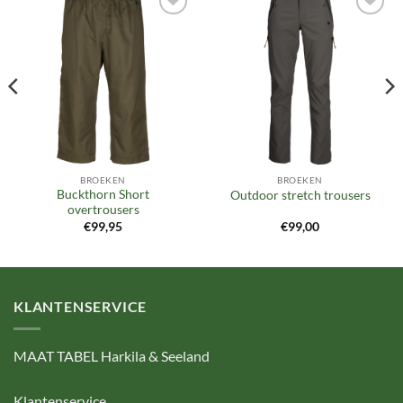
Toevoegen
Toevoegen
aan
aan
verlanglijst
verlanglijst
BROEKEN
BROEKEN
Buckthorn Short
Outdoor stretch trousers
overtrousers
€
99,95
€
99,00
KLANTENSERVICE
MAAT TABEL Harkila & Seeland
Klantenservice