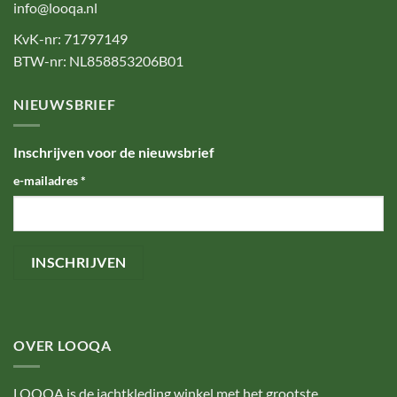
info@looqa.nl
KvK-nr: 71797149
BTW-nr: NL858853206B01
NIEUWSBRIEF
Inschrijven voor de nieuwsbrief
e-mailadres
*
OVER LOOQA
LOOQA is de jachtkleding winkel met het grootste