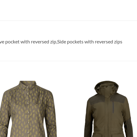
eve pocket with reversed zip,Side pockets with reversed zips
Toevoegen
Toevoe
aan
aan
verlanglijst
verlangl