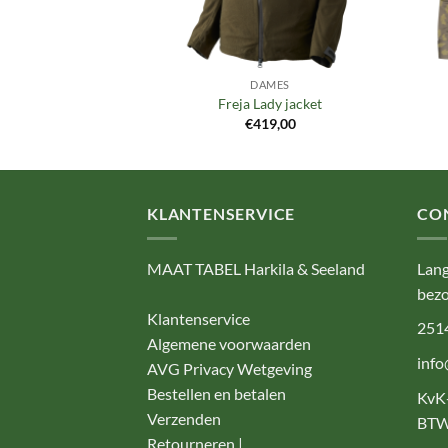
SSOIRES
DAMES
dy footbed
Freja Lady jacket
4,95
€
419,00
KLANTENSERVICE
CO
MAAT TABEL Harkila & Seeland
Lang
bezo
Klantenservice
251
Algemene voorwaarden
info
AVG Privacy Wetgeving
Bestellen en betalen
KvK
Verzenden
BTW
Retourneren |