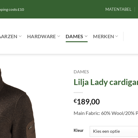
MATENTABEL
ipping costs £10
AARZEN
HARDWARE
DAMES
MERKEN
DAMES
Lilja Lady cardiga
Toevoegen
aan
verlanglijst
189,00
€
Main Fabric: 60% Wool/20% Po
Kleur