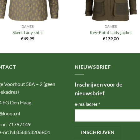
DAMES
DAMES
Skeet Lady shirt
Key-Point Lady jacket
€
49,95
€
179,00
NTACT
NIEUWSBRIEF
e Voorhout 58A – 2 (geen
Inschrijven voor de
ekadres)
nieuwsbrief
4 EG Den Haag
e-mailadres
*
@looqa.nl
-nr: 71797149
-nr: NL858853206B01