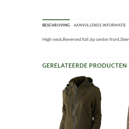
BESCHRIJVING
AANVULLENDE INFORMATIE
High neck,Reversed full zip center front,Sle
GERELATEERDE PRODUCTEN
Toevoegen
Toevoegen
aan
aan
verlanglijst
verlanglijst