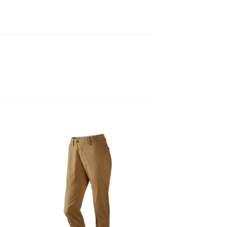
gen
Toevoegen
aan
ijst
verlanglijst