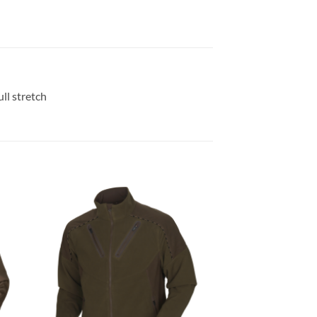
ll stretch
gen
Toevoegen
aan
ijst
verlanglijst