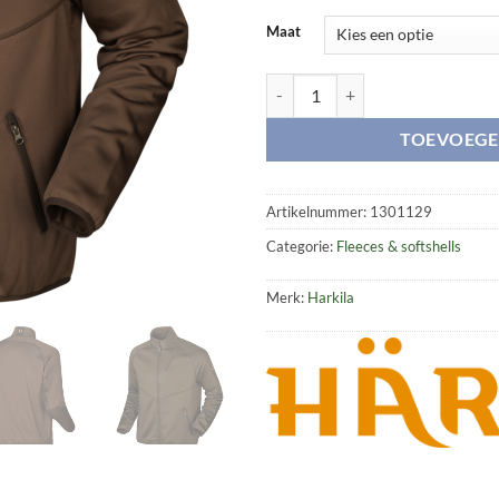
Maat
Njord fleece aantal
TOEVOEGE
Artikelnummer:
1301129
Categorie:
Fleeces & softshells
Merk:
Harkila