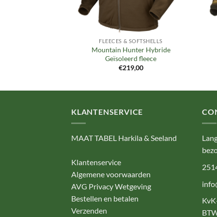
 SOFTSHELLS
FLEECES & SOFTSHELLS
Mountain Hunter Hybride
eece jacket
Geïsoleerd fleece
19,00
€
219,00
KLANTENSERVICE
CO
MAAT TABEL Harkila & Seeland
Lang
bezo
Klantenservice
251
Algemene voorwaarden
info
AVG Privacy Wetgeving
Bestellen en betalen
KvK
Verzenden
BTW