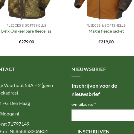
FLEECES & SOFTSHELLS
FLEECES & SOFTSHELLS
Lynx Omkeerbare fleece jas
Magni fleece jacket
€
279,00
€
219,00
NTACT
NIEUWSBRIEF
e Voorhout 58A – 2 (geen
Inschrijven voor de
ekadres)
nieuwsbrief
4 EG Den Haag
e-mailadres
*
@looqa.nl
-nr: 71797149
-nr: NL858853206B01