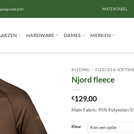
MATENTABEL
ipping costs £10
AARZEN
HARDWARE
DAMES
MERKEN
KLEDING
/
FLEECES & SOFTSH
Njord fleece
Toevoegen
aan
verlanglijst
129,00
€
Main Fabric: 95% Polyester/5
Kleur