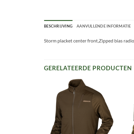
BESCHRIJVING
AANVULLENDE INFORMATIE
Storm placket center front,Zipped bias radi
GERELATEERDE PRODUCTEN
Toevoegen
Toevoegen
aan
aan
verlanglijst
verlanglijst