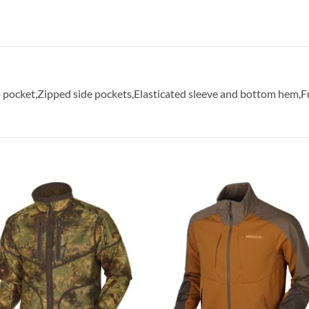
o pocket,Zipped side pockets,Elasticated sleeve and bottom hem,Fu
Toevoegen
Toevoe
aan
aan
verlanglijst
verlangl