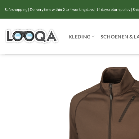
Ga
Safe shopping | Delivery time within 2 to 4 working days | 14 days return policy | Sh
naar
inhoud
KLEDING
SCHOENEN & L