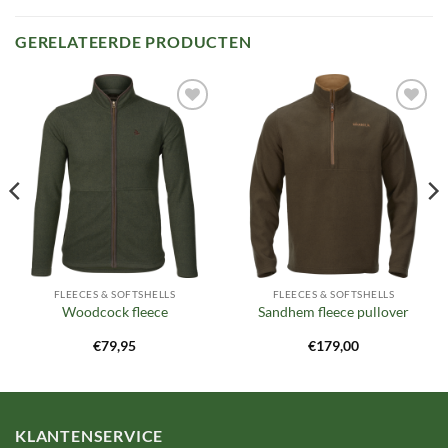
GERELATEERDE PRODUCTEN
Toevoegen
Toevoegen
aan
aan
verlanglijst
verlanglijst
FLEECES & SOFTSHELLS
FLEECES & SOFTSHELLS
Woodcock fleece
Sandhem fleece pullover
€
79,95
€
179,00
KLANTENSERVICE