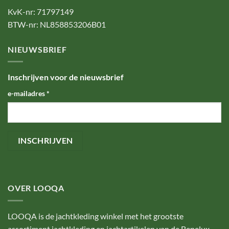
KvK-nr: 71797149
BTW-nr: NL858853206B01
NIEUWSBRIEF
Inschrijven voor de nieuwsbrief
e-mailadres
*
OVER LOOQA
LOOQA is de jachtkleding winkel met het grootste
assortiment jachtkleding en jachtartikelen van de Benelux.