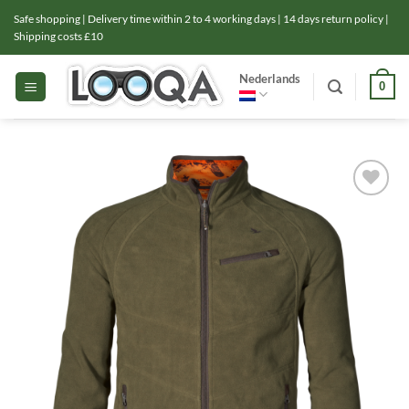
Ga
Safe shopping | Delivery time within 2 to 4 working days | 14 days return policy |
naar
Shipping costs £10
inhoud
Nederlands
0
Toevoegen
aan
verlanglijst