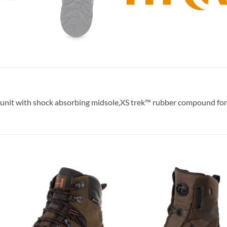
e unit with shock absorbing midsole,XS trek™ rubber compound for 
Toevoegen
Toevoe
aan
aan
verlanglijst
verlangl