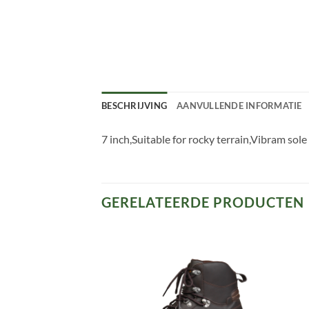
BESCHRIJVING
AANVULLENDE INFORMATIE
7 inch,Suitable for rocky terrain,Vibram sol
GERELATEERDE PRODUCTEN
Toevoegen
Toevoegen
aan
aan
verlanglijst
verlanglijst