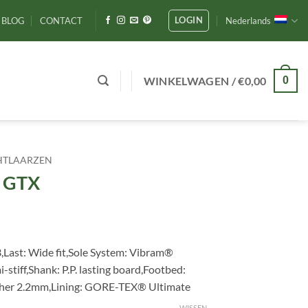
LOGIN
BLOG
CONTACT
Nederlands
WINKELWAGEN /
€
0,00
0
HTLAARZEN
e GTX
3,Last: Wide fit,Sole System: Vibram®
stiff,Shank: P.P. lasting board,Footbed:
ther 2.2mm,Lining: GORE-TEX® Ultimate
WISSEN