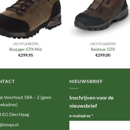
JACHTLAARZEN
JACHTLAARZEN
Bosjager GTX Mid
Reidmar GTX
€
299,95
€
299,00
NTACT
NIEUWSBRIEF
e Voorhout 58A – 2 (geen
Inschrijven voor de
ekadres)
nieuwsbrief
4 EG Den Haag
e-mailadres
*
@looqa.nl