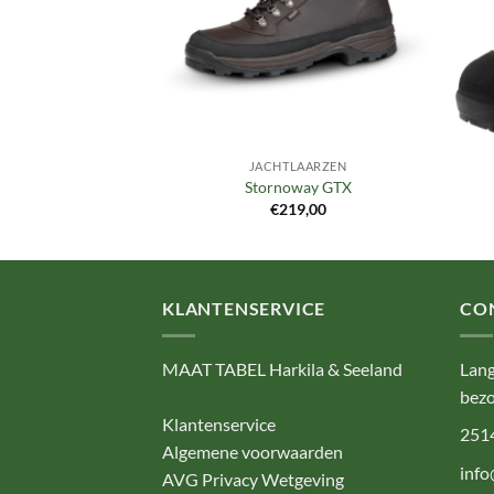
LAARZEN
JACHTLAARZEN
r Ridge GTX
Stornoway GTX
69,00
€
219,00
KLANTENSERVICE
CO
MAAT TABEL Harkila & Seeland
Lang
bezo
Klantenservice
251
Algemene voorwaarden
info
AVG Privacy Wetgeving