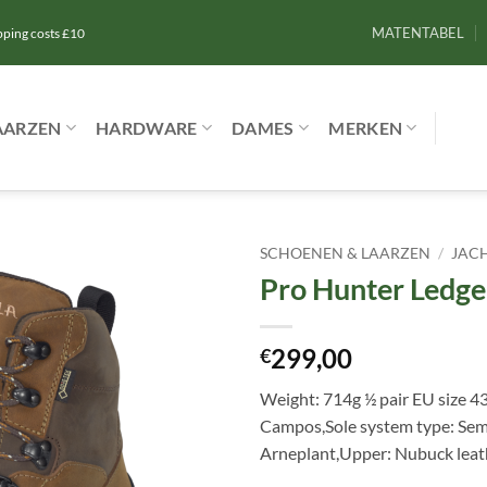
MATENTABEL
ipping costs £10
AARZEN
HARDWARE
DAMES
MERKEN
SCHOENEN & LAARZEN
/
JAC
Pro Hunter Ledg
Toevoegen
aan
verlanglijst
299,00
€
Weight: 714g ½ pair EU size 4
Campos,Sole system type: Semi-
Arneplant,Upper: Nubuck lea