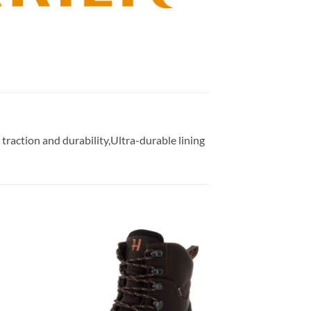
traction and durability,Ultra-durable lining
gen
Toevoegen
aan
ijst
verlanglijst