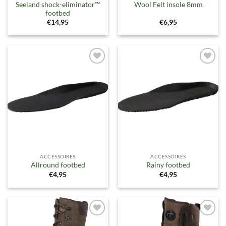
Seeland shock-eliminator™
Wool Felt insole 8mm
footbed
€
14,95
€
6,95
Toevoegen
Toevoegen
aan
aan
verlanglijst
verlanglijst
ACCESSOIRES
ACCESSOIRES
Allround footbed
Rainy footbed
€
4,95
€
4,95
Toevoegen
Toevoegen