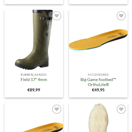
Toevoegen
Toevoegen
aan
aan
verlanglijst
verlanglijst
RUBBERLAARZEN
ACCESSOIRES
Big Game footbed™
Field 17″ 4mm
OrthoLite®
€
89,99
€
49,95
Toevoegen
Toevoegen
aan
aan
verlanglijst
verlanglijst