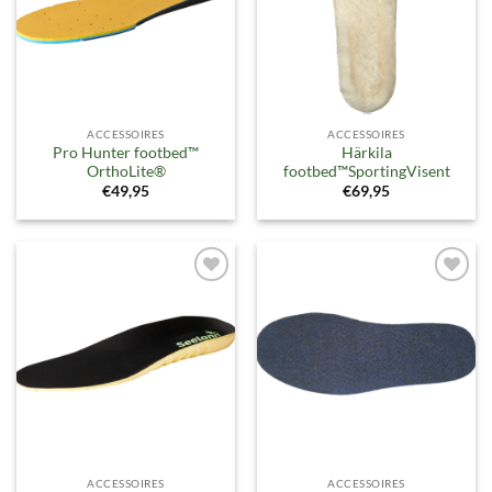
ACCESSOIRES
ACCESSOIRES
Pro Hunter footbed™
Härkila
OrthoLite®
footbed™SportingVisent
€
49,95
€
69,95
Toevoegen
Toevoegen
aan
aan
verlanglijst
verlanglijst
ACCESSOIRES
ACCESSOIRES