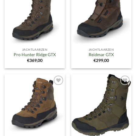
aan
aan
verlanglijst
verlanglijst
JACHTLAARZEN
JACHTLAARZEN
Pro Hunter Ridge GTX
Reidmar GTX
€
369,00
€
299,00
Toevoegen
Toevoegen
aan
aan
verlanglijst
verlanglijst