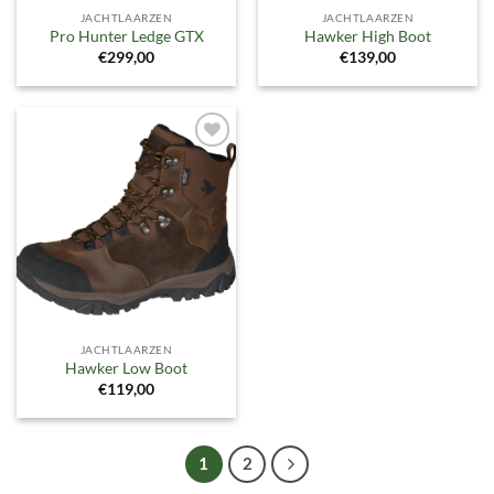
JACHTLAARZEN
JACHTLAARZEN
Pro Hunter Ledge GTX
Hawker High Boot
€
299,00
€
139,00
Toevoegen
aan
verlanglijst
JACHTLAARZEN
Hawker Low Boot
€
119,00
1
2