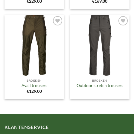
€
229,00
€
169,00
Toevoegen
Toevoegen
aan
aan
verlanglijst
verlanglijst
BROEKEN
BROEKEN
Avail trousers
Outdoor stretch trousers
€
129,00
KLANTENSERVICE