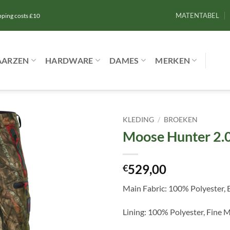
MATENTABEL
ipping costs £10
AARZEN
HARDWARE
DAMES
MERKEN
KLEDING
/
BROEKEN
Moose Hunter 2.0
Toevoegen
aan
verlanglijst
529,00
€
Main Fabric: 100% Polyester,
Lining: 100% Polyester, Fine 