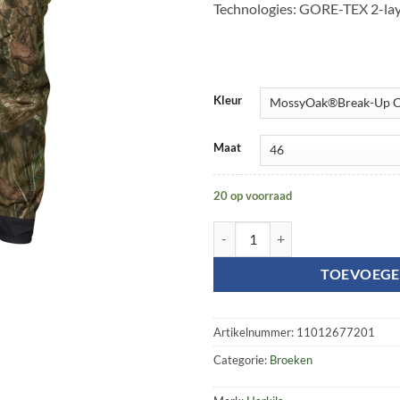
Technologies: GORE-TEX 2-la
Kleur
Maat
20 op voorraad
Moose Hunter 2.0 GTX trousers a
TOEVOEGE
Artikelnummer:
11012677201
Categorie:
Broeken