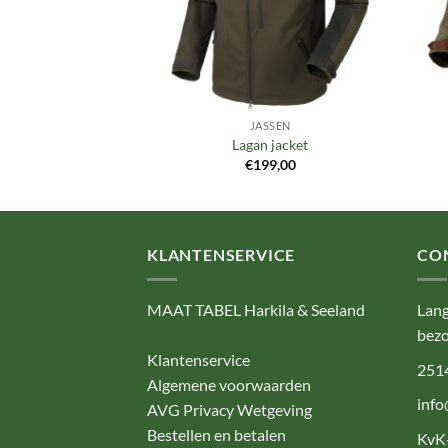
SSEN
JASSEN
ve jacket
Lagan jacket
39,95
€
199,00
KLANTENSERVICE
CO
MAAT TABEL Harkila & Seeland
Lang
bezo
Klantenservice
251
Algemene voorwaarden
info
AVG Privacy Wetgeving
Bestellen en betalen
KvK