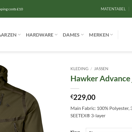
MATENTABEL
ipping costs £10
AARZEN
HARDWARE
DAMES
MERKEN
KLEDING
/
JASSEN
Hawker Advance 
Toevoegen
aan
verlanglijst
229,00
€
Main Fabric: 100% Polyester, 
SEETEX® 3-layer
Kleur