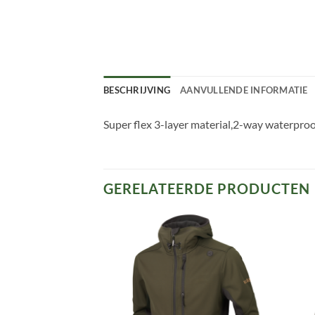
BESCHRIJVING
AANVULLENDE INFORMATIE
Super flex 3-layer material,2-way waterpr
GERELATEERDE PRODUCTEN
Toevoegen
Toevoegen
aan
aan
verlanglijst
verlanglijst