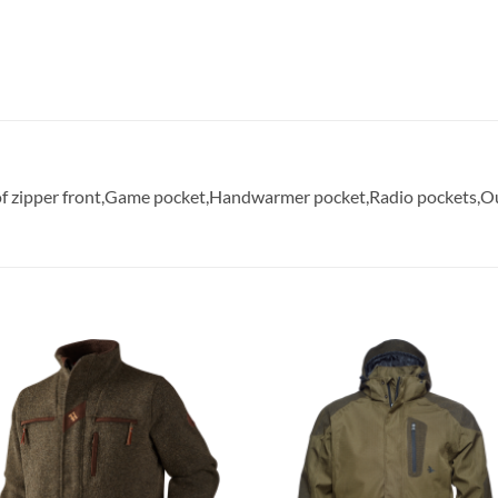
oof zipper front,Game pocket,Handwarmer pocket,Radio pockets,O
Toevoegen
Toevoe
aan
aan
verlanglijst
verlangl