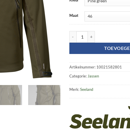
Maat
Hawker Advance jacket aantal
TOEVOEGE
Artikelnummer:
10021582801
Categorie:
Jassen
Merk:
Seeland