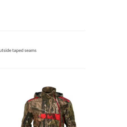
utside taped seams
gen
Toevoegen
aan
ijst
verlanglijst