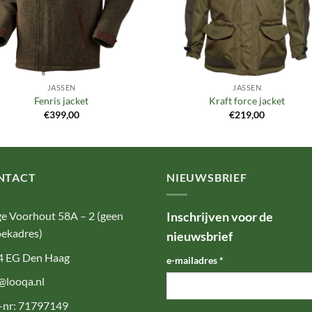
JASSEN
JASSEN
Fenris jacket
Kraft force jacket
€
399,00
€
219,00
NTACT
NIEUWSBRIEF
e Voorhout 58A – 2 (geen
Inschrijven voor de
ekadres)
nieuwsbrief
4 EG Den Haag
e-mailadres
*
@looqa.nl
-nr: 71797149