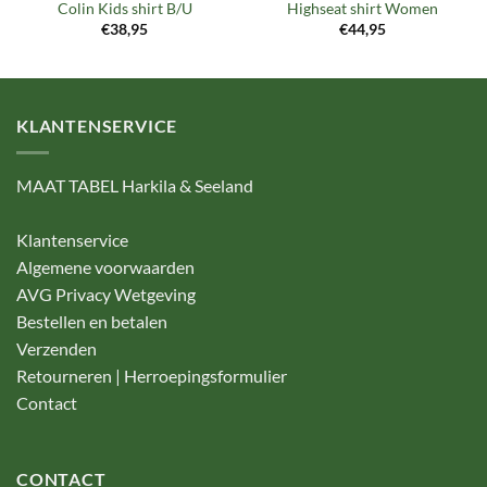
Colin Kids shirt B/U
Highseat shirt Women
€
38,95
€
44,95
KLANTENSERVICE
MAAT TABEL Harkila & Seeland
Klantenservice
Algemene voorwaarden
AVG Privacy Wetgeving
Bestellen en betalen
Verzenden
Retourneren | Herroepingsformulier
Contact
CONTACT