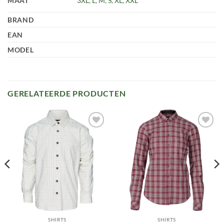
MAAT
3XL
,
L
,
M
,
S
,
XL
,
XXL
BRAND
EAN
MODEL
GERELATEERDE PRODUCTEN
Toevoegen
Toevoegen
aan
aan
verlanglijst
verlanglijst
SHIRTS
SHIRTS