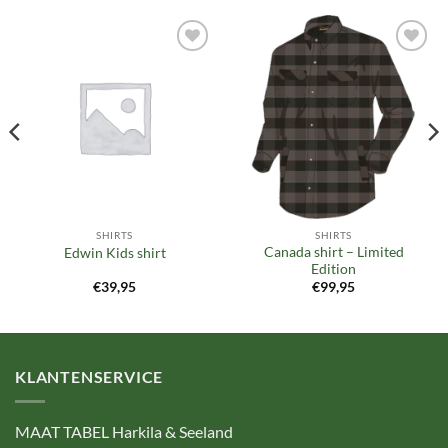
Toevoegen
Toevoegen
aan
aan
verlanglijst
verlanglijst
SHIRTS
SHIRTS
Canada shirt – Limited
Edwin Kids shirt
Edition
€
39,95
€
99,95
KLANTENSERVICE
MAAT TABEL Harkila & Seeland