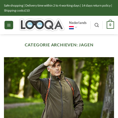
Ga
Safe shopping | Delivery time within 2 to 4 working days | 14 days return policy |
naar
Shipping costs £10
inhoud
Nederlands
0
CATEGORIE ARCHIEVEN:
JAGEN