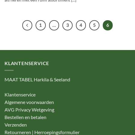
als heren met een ruim assortiment [...]
1
…
3
4
5
6
KLANTENSERVICE
MAAT TABEL Harkila & Seeland
Klantenservice
Algemene voorwaarden
AVG Privacy Wetgeving
Bestellen en betalen
Verzenden
Retourneren | Herroepingsformulier