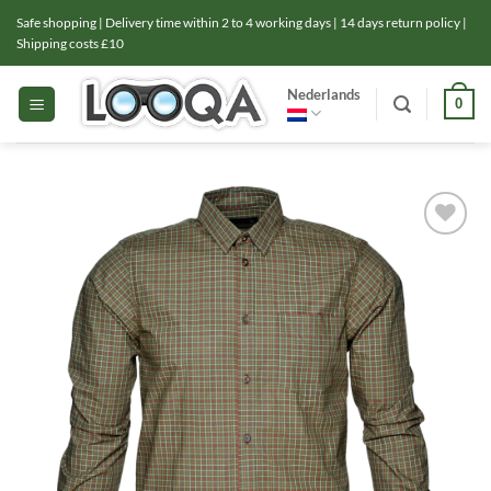
Ga
Safe shopping | Delivery time within 2 to 4 working days | 14 days return policy |
naar
Shipping costs £10
inhoud
Nederlands
0
Toevoegen
aan
verlanglijst