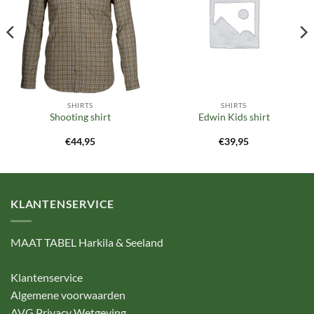
verlanglijst
verlanglijst
SHIRTS
SHIRTS
Shooting shirt
Edwin Kids shirt
€
44,95
€
39,95
KLANTENSERVICE
MAAT TABEL Harkila & Seeland
Klantenservice
Algemene voorwaarden
AVG Privacy Wetgeving