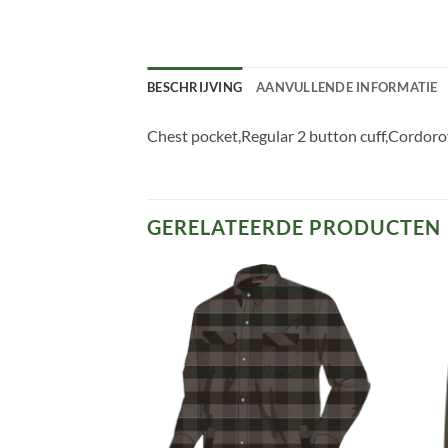
BESCHRIJVING
AANVULLENDE INFORMATIE
Chest pocket,Regular 2 button cuff,Cordor
GERELATEERDE PRODUCTEN
Toevoegen
Toevoegen
aan
aan
verlanglijst
verlanglijst