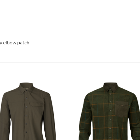
oy elbow patch
Toevoegen
Toevoe
aan
aan
verlanglijst
verlangl