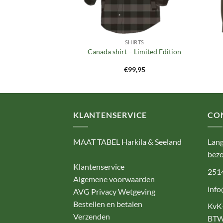
IRTS
SHIRTS
ids shirt
Canada shirt – Limited Edition
9,95
€
99,95
KLANTENSERVICE
CO
MAAT TABEL Harkila & Seeland
Lang
bezo
Klantenservice
251
Algemene voorwaarden
info
AVG Privacy Wetgeving
Bestellen en betalen
KvK
Verzenden
BTW