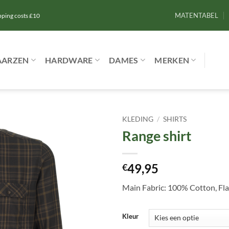
MATENTABEL
ipping costs £10
AARZEN
HARDWARE
DAMES
MERKEN
KLEDING
/
SHIRTS
Range shirt
Toevoegen
aan
verlanglijst
49,95
€
Main Fabric: 100% Cotton, Fl
Kleur