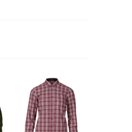
gen
Toevoegen
aan
ijst
verlanglijst