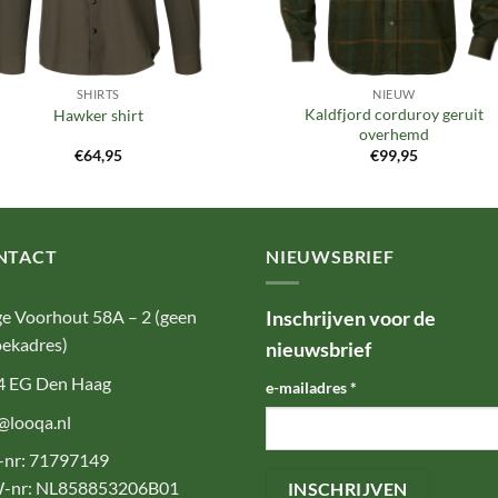
SHIRTS
NIEUW
Kaldfjord corduroy geruit
Hawker shirt
overhemd
€
64,95
€
99,95
NTACT
NIEUWSBRIEF
e Voorhout 58A – 2 (geen
Inschrijven voor de
ekadres)
nieuwsbrief
4 EG Den Haag
e-mailadres
*
@looqa.nl
-nr: 71797149
-nr: NL858853206B01