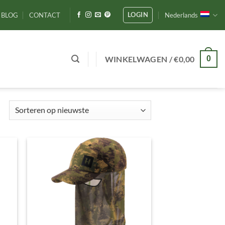
LOGIN
BLOG
CONTACT
Nederlands
WINKELWAGEN /
€
0,00
0
Gesorteerd
op
nieuwste
gen
Toevoegen
aan
ijst
verlanglijst