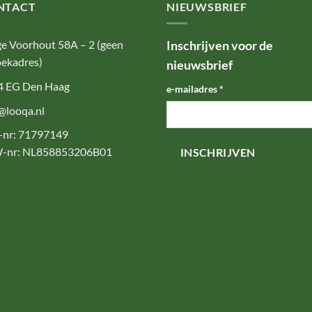
NTACT
NIEUWSBRIEF
e Voorhout 58A – 2 (geen
Inschrijven voor de
ekadres)
nieuwsbrief
4 EG Den Haag
e-mailadres
*
@looqa.nl
-nr: 71797149
-nr: NL858853206B01