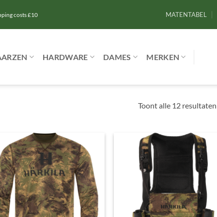
MATENTABEL
ipping costs £10
AARZEN
HARDWARE
DAMES
MERKEN
Toont alle 12 resultaten
Toevoegen
Toevoe
aan
aan
verlanglijst
verlangl