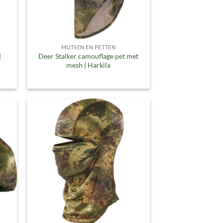
MUTSEN EN PETTEN
|
Deer Stalker camouflage pet met
mesh | Harkila
gen
Toevoegen
aan
ijst
verlanglijst