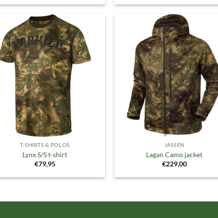
Toevoegen
Toevoe
aan
aan
verlanglijst
verlangl
T-SHIRTS & POLOS
JASSEN
Lynx S/S t-shirt
Lagan Camo jacket
€
79,95
€
229,00