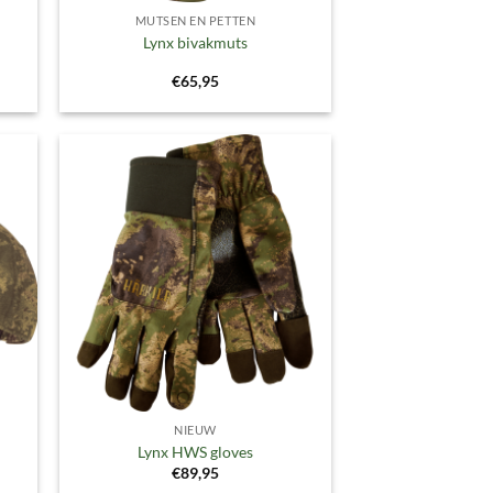
MUTSEN EN PETTEN
Lynx bivakmuts
€
65,95
gen
Toevoegen
aan
ijst
verlanglijst
NIEUW
Lynx HWS gloves
€
89,95