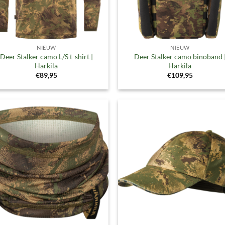
NIEUW
NIEUW
Deer Stalker camo L/S t-shirt |
Deer Stalker camo binoband 
Harkila
Harkila
€
89,95
€
109,95
Toevoegen
Toevoe
aan
aan
verlanglijst
verlangl