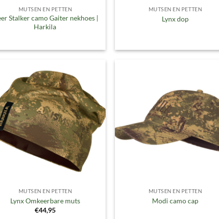
MUTSEN EN PETTEN
MUTSEN EN PETTEN
er Stalker camo Gaiter nekhoes |
Lynx dop
Harkila
Toevoegen
Toevoe
aan
aan
verlanglijst
verlangl
MUTSEN EN PETTEN
MUTSEN EN PETTEN
Lynx Omkeerbare muts
Modi camo cap
€
44,95