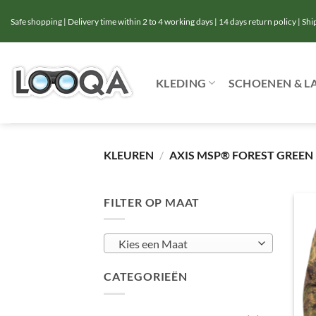
Ga
Safe shopping | Delivery time within 2 to 4 working days | 14 days return policy | Sh
naar
inhoud
KLEDING
SCHOENEN & L
KLEUREN
/
AXIS MSP® FOREST GREEN
FILTER OP MAAT
Kies een Maat
CATEGORIEËN