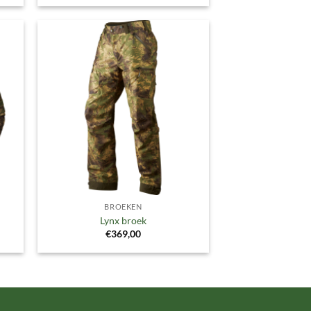
gen
Toevoegen
aan
ijst
verlanglijst
BROEKEN
Lynx broek
€
369,00