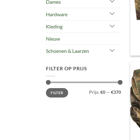
Dames
Hardware
Kleding
Nieuw
Schoenen & Laarzen
FILTER OP PRIJS
Min.
Max.
Prijs:
€0
—
€370
FILTER
prijs
prijs