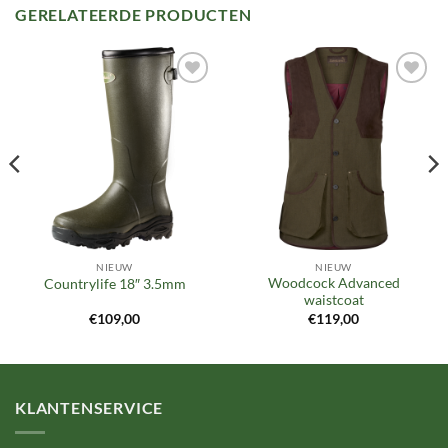
GERELATEERDE PRODUCTEN
Toevoegen
Toevoegen
aan
aan
verlanglijst
verlanglijst
NIEUW
NIEUW
Woodcock Advanced
Countrylife 18″ 3.5mm
waistcoat
€
109,00
€
119,00
KLANTENSERVICE