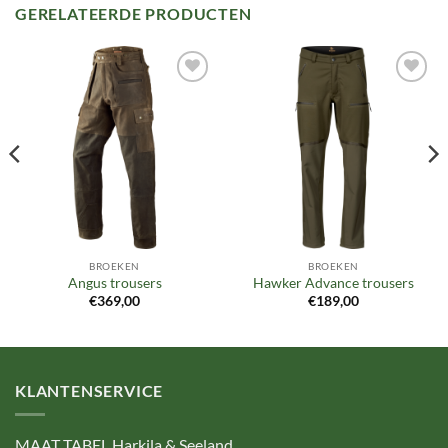
GERELATEERDE PRODUCTEN
Toevoegen
Toevoegen
aan
aan
verlanglijst
verlanglijst
BROEKEN
BROEKEN
Angus trousers
Hawker Advance trousers
€
369,00
€
189,00
KLANTENSERVICE
MAAT TABEL Harkila & Seeland