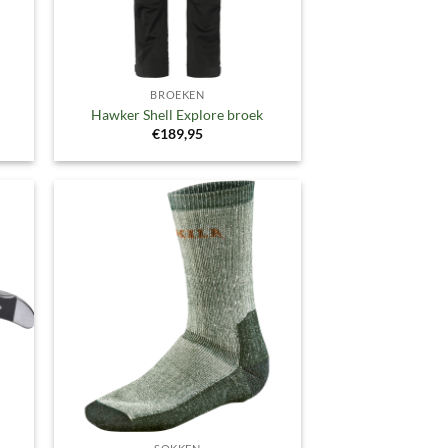
BROEKEN
Hawker Shell Explore broek
klasse:
€
189,95
,95
,95
gen
Toevoegen
aan
ijst
verlanglijst