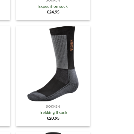
SOKKEN
Expedition sock
€
24,95
gen
Toevoegen
aan
ijst
verlanglijst
SOKKEN
Trekking II sock
€
20,95