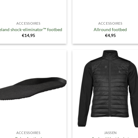
ACCESSOIRES
ACCESSOIRES
eland shock-eliminator™ footbed
Allround footbed
€
14,95
€
4,95
Toevoegen
Toevoe
aan
aan
verlanglijst
verlangl
ACCESSOIRES
JASSEN