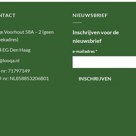
NTACT
NIEUWSBRIEF
e Voorhout 58A – 2 (geen
Inschrijven voor de
ekadres)
nieuwsbrief
4 EG Den Haag
e-mailadres
*
@looqa.nl
-nr: 71797149
-nr: NL858853206B01