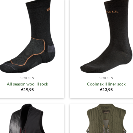
Toevoegen
Toevoe
aan
aan
verlanglijst
verlangl
SOKKEN
SOKKEN
All season wool II sock
Coolmax II liner sock
€
19,95
€
13,95
Toevoegen
Toevoe
aan
aan
verlanglijst
verlangl