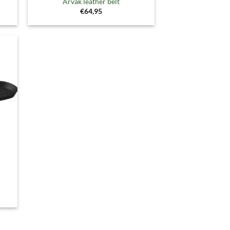
Arvak leather belt
€
64,95
gen
ijst