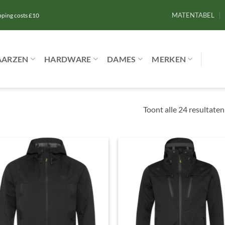
MATENTABEL
ipping costs £10
AARZEN
HARDWARE
DAMES
MERKEN
Toont alle 24 resultaten
Toevoegen
Toevoe
aan
aan
verlanglijst
verlangl