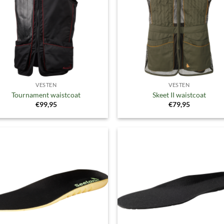
VESTEN
VESTEN
Tournament waistcoat
Skeet II waistcoat
€
99,95
€
79,95
Toevoegen
Toevoe
aan
aan
verlanglijst
verlangl