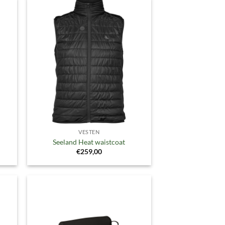
gen
Toevoegen
aan
ijst
verlanglijst
VESTEN
Seeland Heat waistcoat
€
259,00
gen
Toevoegen
aan
ijst
verlanglijst