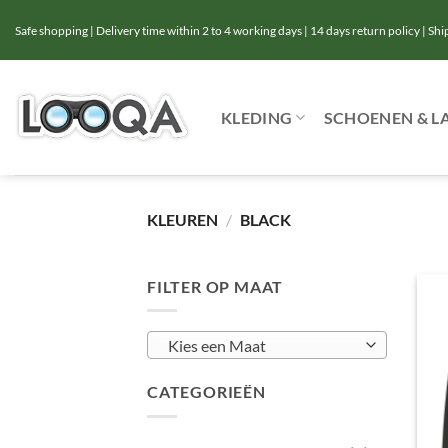
Ga
Safe shopping | Delivery time within 2 to 4 working days | 14 days return policy | Sh
naar
inhoud
KLEDING
SCHOENEN & L
KLEUREN
/
BLACK
FILTER OP MAAT
Kies een Maat
CATEGORIEËN