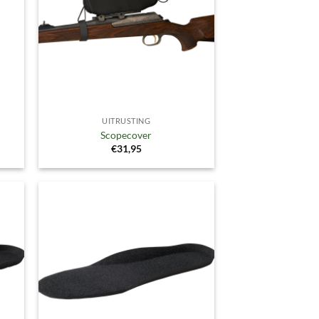
UITRUSTING
Scopecover
€
31,95
gen
Toevoegen
aan
ijst
verlanglijst