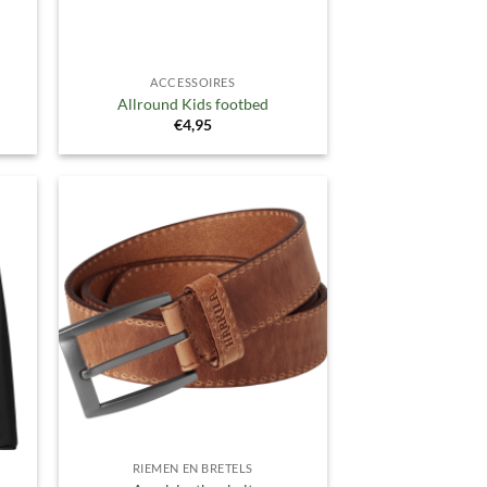
ACCESSOIRES
Allround Kids footbed
€
4,95
gen
Toevoegen
aan
ijst
verlanglijst
RIEMEN EN BRETELS