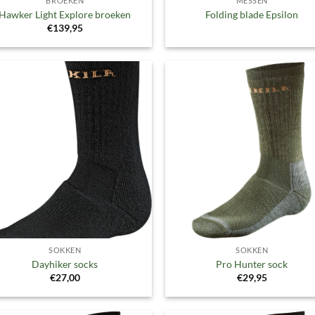
BROEKEN
MESSEN
Hawker Light Explore broeken
Folding blade Epsilon
€
139,95
Toevoegen
Toevoe
aan
aan
verlanglijst
verlangl
SOKKEN
SOKKEN
Dayhiker socks
Pro Hunter sock
€
27,00
€
29,95