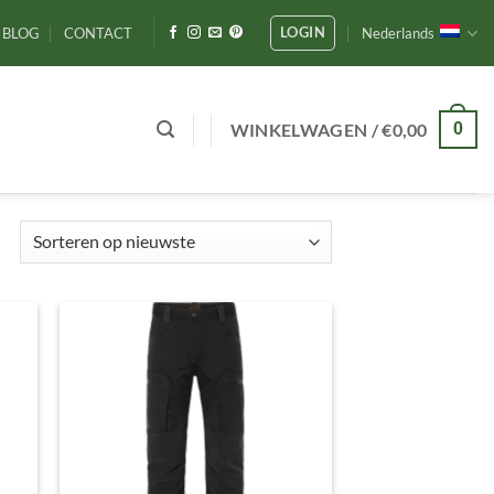
LOGIN
BLOG
CONTACT
Nederlands
WINKELWAGEN /
€
0,00
0
Gesorteerd
op
nieuwste
gen
Toevoegen
aan
ijst
verlanglijst