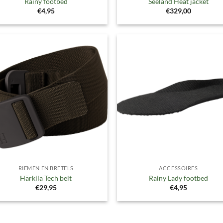
Rainy footbed
Seeland Heat jacket
€
4,95
€
329,00
Toevoegen
Toevoe
aan
aan
verlanglijst
verlangl
RIEMEN EN BRETELS
ACCESSOIRES
Härkila Tech belt
Rainy Lady footbed
€
29,95
€
4,95