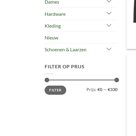
Dames
Hardware
Kleding
Nieuw
Schoenen & Laarzen
FILTER OP PRIJS
Min.
Max.
Prijs:
€0
—
€330
FILTER
prijs
prijs