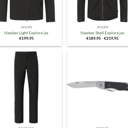
JASSEN
JASSEN
Hawker Light Explore jas
Hawker Shell Explore jas
Prijs
€
199,95
€
189,95
-
€
219,95
€189
tot
€219
Toevoegen
Toevoe
aan
aan
verlanglijst
verlangl